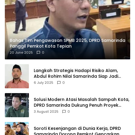
Bahas Tim Pengawasan SPMB 2025, DPRD Samarinda
Panggil Pemkot Kota Tepian
20 June 2025
0
Langkah Strategis Hadapi Risiko Alam,
Abdul Rohim Nilai Samarinda Siap Jadi
Pusat Logistik Bencana Kalimantan
6 July 2025
0
Solusi Modern Atasi Masalah Sampah Kota,
DPRD Samarinda Dukung Penuh Proyek
PLTSA
3 August 2025
0
Soroti Kesenjangan di Dunia Kerja, DPRD
Samarinda Dorong Pemkot Gencarkan