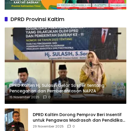
DPRD Provinsi Kaltim
DPRD Kaltim Hj. Sulasih Gelar Sosper tentang
Pencegahan dan Pemberantasan NAPZA
15 November 2025
0
DPRD Kaltim Dorong Pemprov Beri Insentif
untuk Pengawas Madrasah dan Pendidikan
Agama
29 November 2025
0