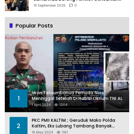
Pemberdayaan Perempuan
19 September 2025
0
Popular Posts
Iwan Telaumbanua Pemuda Nias
1
Meninggal Setelah Di Habisi Oknum TNI AL
1 April 2024
1204
PKC PMII KALTIM ; Geruduk Mako Polda
2
Kaltim, Eks Lubang Tambang Banyak
Menelan Korban
16 May 2024
1161