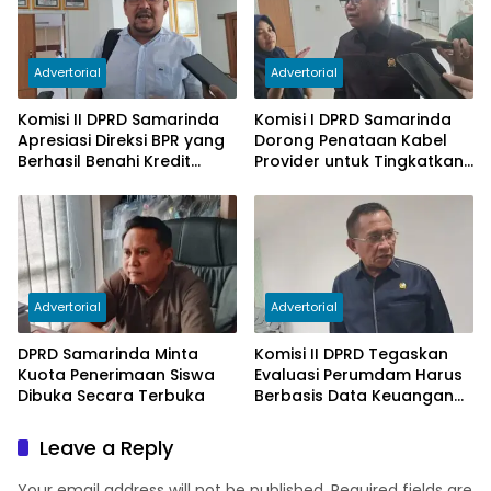
Advertorial
Advertorial
Komisi II DPRD Samarinda
Komisi I DPRD Samarinda
Apresiasi Direksi BPR yang
Dorong Penataan Kabel
Berhasil Benahi Kredit
Provider untuk Tingkatkan
Bermasalah
PAD
Advertorial
Advertorial
DPRD Samarinda Minta
Komisi II DPRD Tegaskan
Kuota Penerimaan Siswa
Evaluasi Perumdam Harus
Dibuka Secara Terbuka
Berbasis Data Keuangan
Terverifikasi
Leave a Reply
Your email address will not be published.
Required fields are