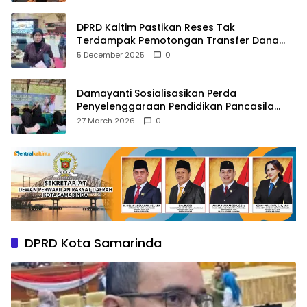
DPRD Kaltim Pastikan Reses Tak
Terdampak Pemotongan Transfer Dana
Pusat
5 December 2025
0
Damayanti Sosialisasikan Perda
Penyelenggaraan Pendidikan Pancasila
dan Wawasan Kebangsaan
27 March 2026
0
DPRD Kota Samarinda