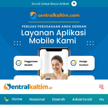
Skip
×
Scroll Untuk Baca Artikel
to
content
Home
Nasional
Daerah
Advertorial
Huk