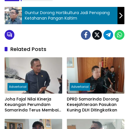
Guntur Dorong Hortikultura Jadi Penopang
Ketahanan Pangan Kaltim
Related Posts
Advertorial
Advertorial
Joha Fajal Nilai Kinerja
DPRD Samarinda Dorong
Keuangan Perumdam
Kesejahteraan Pasukan
Samarinda Terus Membaik,
Kuning DLH Ditingkatkan
Ketergantungan pada
Subsidi Berkurang