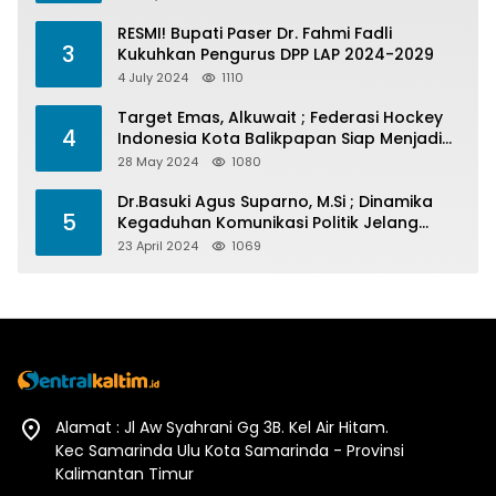
RESMI! Bupati Paser Dr. Fahmi Fadli
3
Kukuhkan Pengurus DPP LAP 2024-2029
4 July 2024
1110
Target Emas, Alkuwait ; Federasi Hockey
4
Indonesia Kota Balikpapan Siap Menjadi
Barometer Prestasi Di Kaltim
28 May 2024
1080
Dr.Basuki Agus Suparno, M.Si ; Dinamika
5
Kegaduhan Komunikasi Politik Jelang
Pesta Politik 2024
23 April 2024
1069
Alamat : Jl Aw Syahrani Gg 3B. Kel Air Hitam.
Kec Samarinda Ulu Kota Samarinda - Provinsi
Kalimantan Timur