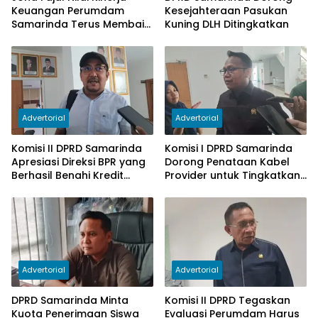
Keuangan Perumdam
Kesejahteraan Pasukan
Samarinda Terus Membaik,
Kuning DLH Ditingkatkan
Ketergantungan pada
Subsidi Berkurang
Advertorial
Advertorial
Komisi II DPRD Samarinda
Komisi I DPRD Samarinda
Apresiasi Direksi BPR yang
Dorong Penataan Kabel
Berhasil Benahi Kredit
Provider untuk Tingkatkan
Bermasalah
PAD
Advertorial
Advertorial
DPRD Samarinda Minta
Komisi II DPRD Tegaskan
Kuota Penerimaan Siswa
Evaluasi Perumdam Harus