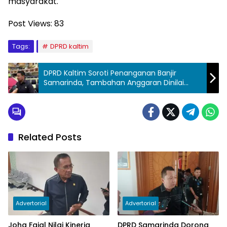
masyarakat.
Post Views:
83
Tags:
DPRD kaltim
DPRD Kaltim Soroti Penanganan Banjir
Samarinda, Tambahan Anggaran Dinilai
Diperlukan
Related Posts
Advertorial
Advertorial
Joha Fajal Nilai Kinerja
DPRD Samarinda Dorong