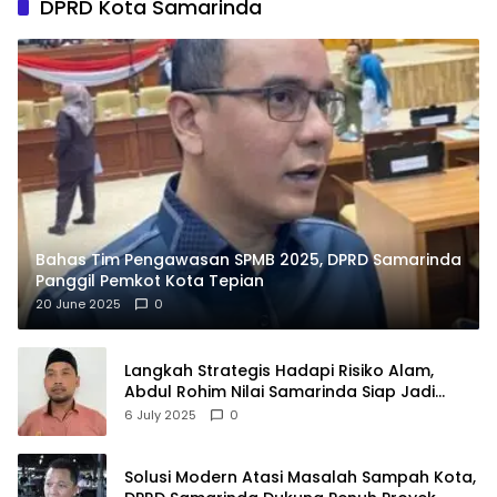
DPRD Kota Samarinda
Bahas Tim Pengawasan SPMB 2025, DPRD Samarinda
Panggil Pemkot Kota Tepian
20 June 2025
0
Langkah Strategis Hadapi Risiko Alam,
Abdul Rohim Nilai Samarinda Siap Jadi
Pusat Logistik Bencana Kalimantan
6 July 2025
0
Solusi Modern Atasi Masalah Sampah Kota,