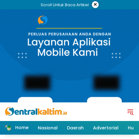
Skip
×
Scroll Untuk Baca Artikel
to
content
Home
Nasional
Daerah
Advertorial
Huk