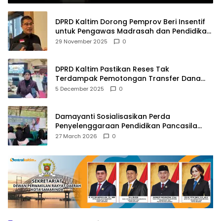
DPRD Kaltim Dorong Pemprov Beri Insentif
untuk Pengawas Madrasah dan Pendidikan
Agama
29 November 2025
0
DPRD Kaltim Pastikan Reses Tak
Terdampak Pemotongan Transfer Dana
Pusat
5 December 2025
0
Damayanti Sosialisasikan Perda
Penyelenggaraan Pendidikan Pancasila
dan Wawasan Kebangsaan
27 March 2026
0