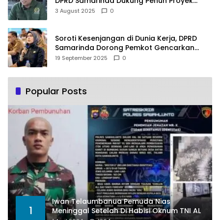
DPRD Samarinda Dukung Penuh Proyek
PLTSA
3 August 2025
0
Soroti Kesenjangan di Dunia Kerja, DPRD
Samarinda Dorong Pemkot Gencarkan
Pemberdayaan Perempuan
19 September 2025
0
Popular Posts
Iwan Telaumbanua Pemuda Nias
1
Meninggal Setelah Di Habisi Oknum TNI AL