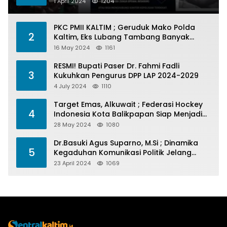
1 April 2024
1204
PKC PMII KALTIM ; Geruduk Mako Polda
2
Kaltim, Eks Lubang Tambang Banyak
Menelan Korban
16 May 2024
1161
RESMI! Bupati Paser Dr. Fahmi Fadli
3
Kukuhkan Pengurus DPP LAP 2024-2029
4 July 2024
1110
Target Emas, Alkuwait ; Federasi Hockey
4
Indonesia Kota Balikpapan Siap Menjadi
Barometer Prestasi Di Kaltim
28 May 2024
1080
Dr.Basuki Agus Suparno, M.Si ; Dinamika
5
Kegaduhan Komunikasi Politik Jelang
Pesta Politik 2024
23 April 2024
1069