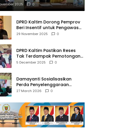
mberantasan NAPZA
November 2025
0
DPRD Kaltim Dorong Pemprov
Beri Insentif untuk Pengawas
Madrasah dan Pendidikan
29 November 2025
0
Agama
DPRD Kaltim Pastikan Reses
Tak Terdampak Pemotongan
Transfer Dana Pusat
5 December 2025
0
Damayanti Sosialisasikan
Perda Penyelenggaraan
Pendidikan Pancasila dan
27 March 2026
0
Wawasan Kebangsaan