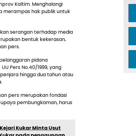
mprov Kaltim. Menghalangi
ja merampas hak publik untuk
tkan serangan terhadap media
erupakan bentuk kekerasan,
an pers.
 pelanggaran pidana
) UU Pers No.40/1999, yang
enjara hingga dua tahun atau
.
an pers merupakan fondasi
ap upaya pembungkaman, harus
Kejari Kukar Minta Usut
U Kukar pada penggunaan