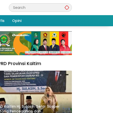
fis
Opini
RD Provinsi Kaltim
D Kaltim Hj. Sulasih Gelar Sosper
ntang Pencegahan dan