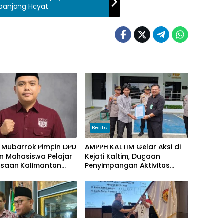
anjang Hayat
Berita
 Mubarrok Pimpin DPD
AMPPH KALTIM Gelar Aksi di
n Mahasiswa Pelajar
Kejati Kaltim, Dugaan
saan Kalimantan
Penyimpangan Aktivitas
Bongkar Muat Cangkang
Sawit di Logpond Tubaan