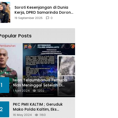
Soroti Kesenjangan di Dunia
Kerja, DPRD Samarinda Dorong
Pemkot Gencarkan
19 September 2025
0
Pemberdayaan Perempuan
Popular Posts
Iwan Telaumbanua Pemuda
1
Nias Meninggal Setelah Di
Habisi Oknum TNI AL
1 April 2024
1202
PKC PMII KALTIM ; Geruduk
2
Mako Polda Kaltim, Eks
Lubang Tambang Banyak
16 May 2024
1160