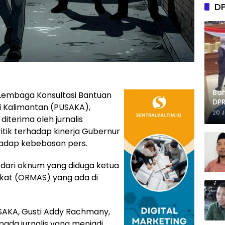
D
Ba
embaga Konsultasi Bantuan
DPR
i Kalimantan (PUSAKA),
Tep
20 
terima oleh jurnalis
itik terhadap kinerja Gubernur
adap kebebasan pers.
 dari oknum yang diduga ketua
akat (ORMAS) yang ada di
SAKA, Gusti Addy Rachmany,
da jurnalis yang menjadi