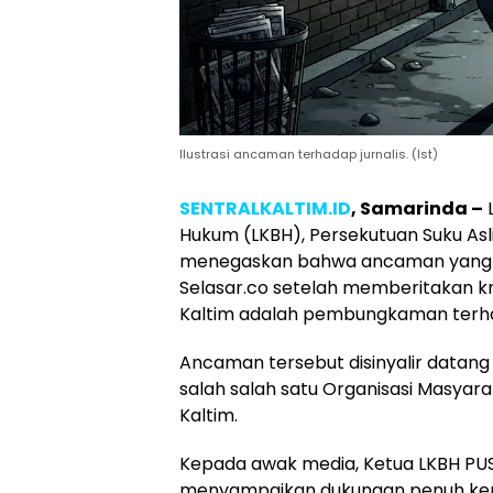
Ilustrasi ancaman terhadap jurnalis. (Ist)
SENTRALKALTIM.ID
, Samarinda –
L
Hukum (LKBH), Persekutuan Suku Asl
menegaskan bahwa ancaman yang di
Selasar.co setelah memberitakan kr
Kaltim adalah pembungkaman terh
Ancaman tersebut disinyalir datang
salah salah satu Organisasi Masyar
Kaltim.
Kepada awak media, Ketua LKBH PU
menyampaikan dukungan penuh kepa