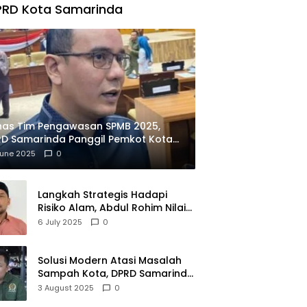
PRD Kota Samarinda
has Tim Pengawasan SPMB 2025,
D Samarinda Panggil Pemkot Kota
ian
June 2025
0
Langkah Strategis Hadapi
Risiko Alam, Abdul Rohim Nilai
Samarinda Siap Jadi Pusat
6 July 2025
0
Logistik Bencana Kalimantan
Solusi Modern Atasi Masalah
Sampah Kota, DPRD Samarinda
Dukung Penuh Proyek PLTSA
3 August 2025
0