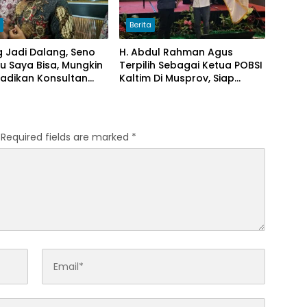
h
Berita
g Jadi Dalang, Seno
H. Abdul Rahman Agus
lau Saya Bisa, Mungkin
Terpilih Sebagai Ketua POBSI
jadikan Konsultan
Kaltim Di Musprov, Siap
nya Trump
Tingkatkan Prestasi Billiar
Required fields are marked
*