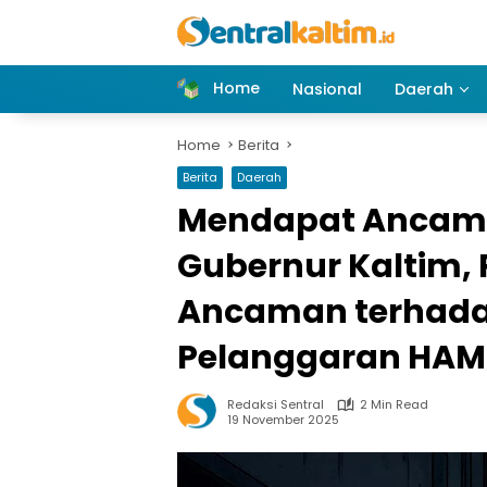
Skip
to
content
Home
Nasional
Daerah
Home
Berita
Berita
Daerah
Mendapat Ancama
Gubernur Kaltim, 
Ancaman terhada
Pelanggaran HAM 
Redaksi Sentral
2 Min Read
19 November 2025