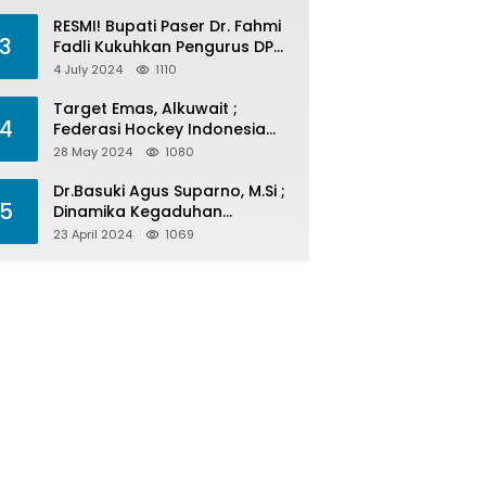
Menelan Korban
RESMI! Bupati Paser Dr. Fahmi
3
Fadli Kukuhkan Pengurus DPP
LAP 2024-2029
4 July 2024
1110
Target Emas, Alkuwait ;
4
Federasi Hockey Indonesia
Kota Balikpapan Siap Menjadi
28 May 2024
1080
Barometer Prestasi Di Kaltim
Dr.Basuki Agus Suparno, M.Si ;
5
Dinamika Kegaduhan
Komunikasi Politik Jelang
23 April 2024
1069
Pesta Politik 2024