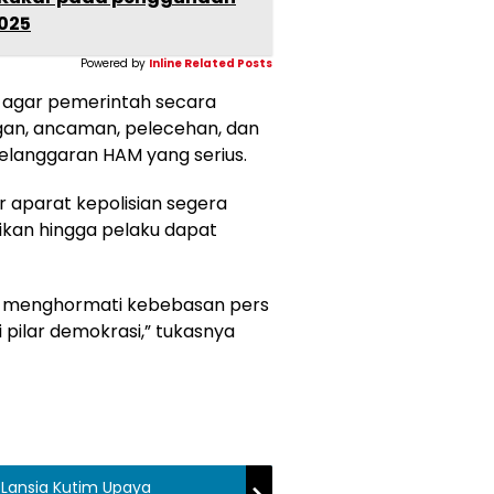
025
Powered by
Inline Related Posts
 agar pemerintah secara
an, ancaman, pelecehan, dan
 pelanggaran HAM yang serius.
r aparat kepolisian segera
ikan hingga pelaku dapat
at menghormati kebebasan pers
pilar demokrasi,” tukasnya
 Lansia Kutim Upaya