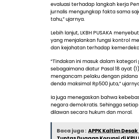
evaluasi terhadap langkah kerja Pe
jurnalis mengungkap fakta sama sa
tahu,” ujarnya.
Lebih lanjut, LKBH PUSAKA menyebu
yang menjalankan fungsi kontrol m
dan kejahatan terhadap kemerdeka
“Tindakan ini masuk dalam kategori
sebagaimana diatur Pasal 18 ayat (1
mengancam pelaku dengan pidana p
denda maksimal Rp500 juta,” ujarnya
Ia juga menegaskan bahwa kebebas
negara demokratis. Sehingga seti
dilawan secara hukum dan moral.
Baca juga :
APPK Kaltim Desak 
Tuntas Dugaan Korupsi di KP