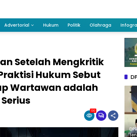
Advertorial
Hukum
Politik
Olahraga
Infogra
n Setelah Mengkritik
Praktisi Hukum Sebut
DP
p Wartawan adalah
Serius
130
DPR
te