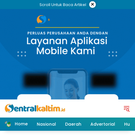
Skip
×
Scroll Untuk Baca Artikel
to
content
Home
Nasional
Daerah
Advertorial
Huk