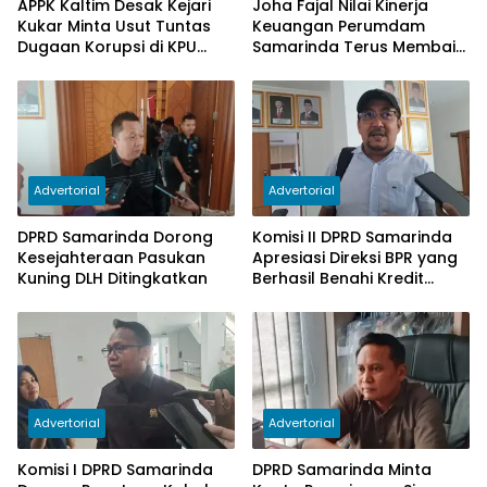
APPK Kaltim Desak Kejari
Joha Fajal Nilai Kinerja
Kukar Minta Usut Tuntas
Keuangan Perumdam
Dugaan Korupsi di KPU
Samarinda Terus Membaik,
Kukar pada penggunaan
Ketergantungan pada
Dana Hibah PSU Kukar
Subsidi Berkurang
Tahun 2025
Advertorial
Advertorial
DPRD Samarinda Dorong
Komisi II DPRD Samarinda
Kesejahteraan Pasukan
Apresiasi Direksi BPR yang
Kuning DLH Ditingkatkan
Berhasil Benahi Kredit
Bermasalah
Advertorial
Advertorial
Komisi I DPRD Samarinda
DPRD Samarinda Minta