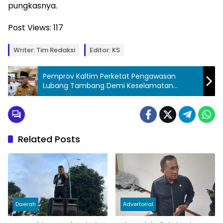
pungkasnya.
Post Views:
117
Writer: Tim Redaksi
Editor: KS
Pemprov Kaltim Perketat Pengawasan
Lubang Tambang Demi Keselamatan
masyarakat
Related Posts
Daerah
Advertorial