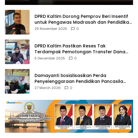
DPRD Kaltim Dorong Pemprov Beri Insentif
untuk Pengawas Madrasah dan Pendidikan
Agama
29 November 2025
0
DPRD Kaltim Pastikan Reses Tak
Terdampak Pemotongan Transfer Dana
Pusat
5 December 2025
0
Damayanti Sosialisasikan Perda
Penyelenggaraan Pendidikan Pancasila
dan Wawasan Kebangsaan
27 March 2026
0