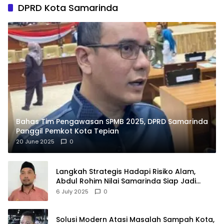
DPRD Kota Samarinda
Bahas Tim Pengawasan SPMB 2025, DPRD Samarinda
Panggil Pemkot Kota Tepian
20 June 2025
0
Langkah Strategis Hadapi Risiko Alam,
Abdul Rohim Nilai Samarinda Siap Jadi
Pusat Logistik Bencana Kalimantan
6 July 2025
0
Solusi Modern Atasi Masalah Sampah Kota,