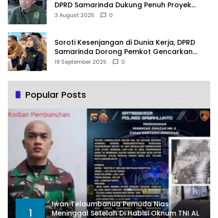
DPRD Samarinda Dukung Penuh Proyek
PLTSA
3 August 2025
0
Soroti Kesenjangan di Dunia Kerja, DPRD
Samarinda Dorong Pemkot Gencarkan
Pemberdayaan Perempuan
19 September 2025
0
Popular Posts
Iwan Telaumbanua Pemuda Nias
1
Meninggal Setelah Di Habisi Oknum TNI AL