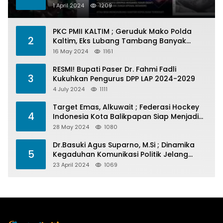
1 April 2024
1209
PKC PMII KALTIM ; Geruduk Mako Polda
2
Kaltim, Eks Lubang Tambang Banyak
Menelan Korban
16 May 2024
1161
RESMI! Bupati Paser Dr. Fahmi Fadli
3
Kukuhkan Pengurus DPP LAP 2024-2029
4 July 2024
1111
Target Emas, Alkuwait ; Federasi Hockey
4
Indonesia Kota Balikpapan Siap Menjadi
Barometer Prestasi Di Kaltim
28 May 2024
1080
Dr.Basuki Agus Suparno, M.Si ; Dinamika
5
Kegaduhan Komunikasi Politik Jelang
Pesta Politik 2024
23 April 2024
1069