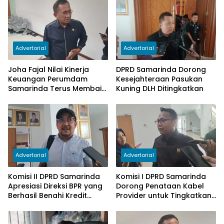
Advertorial
Advertorial
Joha Fajal Nilai Kinerja
DPRD Samarinda Dorong
Keuangan Perumdam
Kesejahteraan Pasukan
Samarinda Terus Membaik,
Kuning DLH Ditingkatkan
Ketergantungan pada
Subsidi Berkurang
Advertorial
Advertorial
Komisi II DPRD Samarinda
Komisi I DPRD Samarinda
Apresiasi Direksi BPR yang
Dorong Penataan Kabel
Berhasil Benahi Kredit
Provider untuk Tingkatkan
Bermasalah
PAD