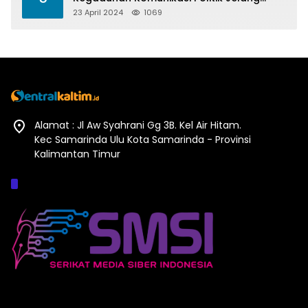
Pesta Politik 2024
23 April 2024
1069
Alamat : Jl Aw Syahrani Gg 3B. Kel Air Hitam.
Kec Samarinda Ulu Kota Samarinda - Provinsi
Kalimantan Timur
Afiliasi :