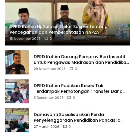
DPRD Kaltim Hj. Sulasih Gelar Sosper tentang
Pencegahan dan Pemberantasan NAPZA
15 November 2025
0
DPRD Kaltim Dorong Pemprov Beri Insentif
untuk Pengawas Madrasah dan Pendidikan
Agama
29 November 2025
0
DPRD Kaltim Pastikan Reses Tak
Terdampak Pemotongan Transfer Dana
Pusat
5 December 2025
0
Damayanti Sosialisasikan Perda
Penyelenggaraan Pendidikan Pancasila
dan Wawasan Kebangsaan
27 March 2026
0