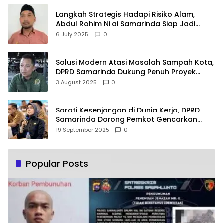
Langkah Strategis Hadapi Risiko Alam,
Abdul Rohim Nilai Samarinda Siap Jadi
Pusat Logistik Bencana Kalimantan
6 July 2025
0
Solusi Modern Atasi Masalah Sampah Kota,
DPRD Samarinda Dukung Penuh Proyek
PLTSA
3 August 2025
0
Soroti Kesenjangan di Dunia Kerja, DPRD
Samarinda Dorong Pemkot Gencarkan
Pemberdayaan Perempuan
19 September 2025
0
Popular Posts