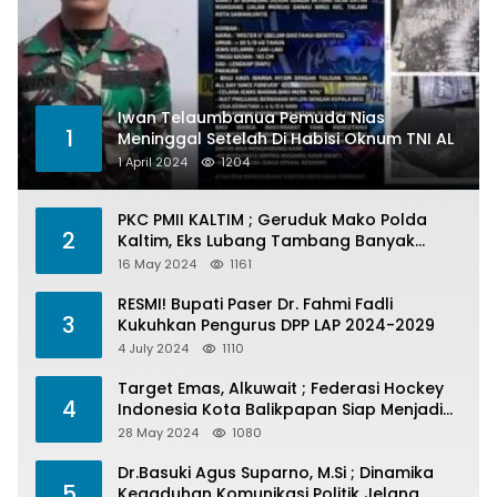
Iwan Telaumbanua Pemuda Nias
1
Meninggal Setelah Di Habisi Oknum TNI AL
1 April 2024
1204
PKC PMII KALTIM ; Geruduk Mako Polda
2
Kaltim, Eks Lubang Tambang Banyak
Menelan Korban
16 May 2024
1161
RESMI! Bupati Paser Dr. Fahmi Fadli
3
Kukuhkan Pengurus DPP LAP 2024-2029
4 July 2024
1110
Target Emas, Alkuwait ; Federasi Hockey
4
Indonesia Kota Balikpapan Siap Menjadi
Barometer Prestasi Di Kaltim
28 May 2024
1080
Dr.Basuki Agus Suparno, M.Si ; Dinamika
5
Kegaduhan Komunikasi Politik Jelang