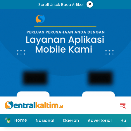
Skip
×
Scroll Untuk Baca Artikel
to
content
Home
Nasional
Daerah
Advertorial
Huk