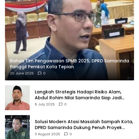
Bahas Tim Pengawasan SPMB 2025, DPRD Samarinda
Panggil Pemkot Kota Tepian
20 June 2025
0
Langkah Strategis Hadapi Risiko Alam,
Abdul Rohim Nilai Samarinda Siap Jadi
Pusat Logistik Bencana Kalimantan
6 July 2025
0
Solusi Modern Atasi Masalah Sampah Kota,
DPRD Samarinda Dukung Penuh Proyek
PLTSA
3 August 2025
0