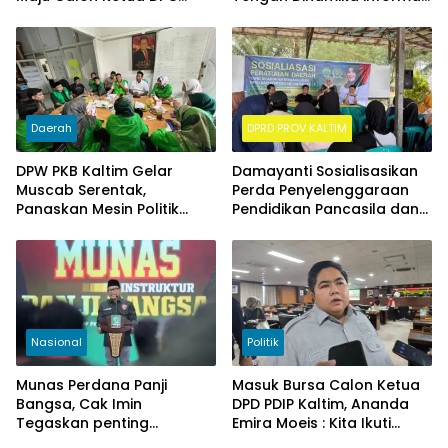
Demokrat Kukar
PDD Ke-3
Daerah
DPRD PROV KALTIM
DPW PKB Kaltim Gelar
Damayanti Sosialisasikan
Muscab Serentak,
Perda Penyelenggaraan
Panaskan Mesin Politik
Pendidikan Pancasila dan
Menuju 2029
Wawasan Kebangsaan
Nasional
Politik
Munas Perdana Panji
Masuk Bursa Calon Ketua
Bangsa, Cak Imin
DPD PDIP Kaltim, Ananda
Tegaskan penting
Emira Moeis : Kita Ikuti
konsolidasi pasukan Panji
Proses Internal Partai