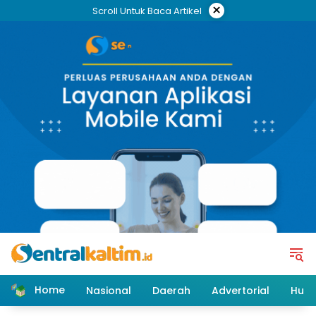
Skip
×
Scroll Untuk Baca Artikel
to
content
Home
Nasional
Daerah
Advertorial
Huk