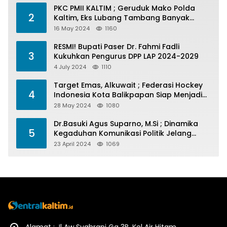
PKC PMII KALTIM ; Geruduk Mako Polda
2
Kaltim, Eks Lubang Tambang Banyak
Menelan Korban
16 May 2024
1160
RESMI! Bupati Paser Dr. Fahmi Fadli
3
Kukuhkan Pengurus DPP LAP 2024-2029
4 July 2024
1110
Target Emas, Alkuwait ; Federasi Hockey
4
Indonesia Kota Balikpapan Siap Menjadi
Barometer Prestasi Di Kaltim
28 May 2024
1080
Dr.Basuki Agus Suparno, M.Si ; Dinamika
5
Kegaduhan Komunikasi Politik Jelang
Pesta Politik 2024
23 April 2024
1069