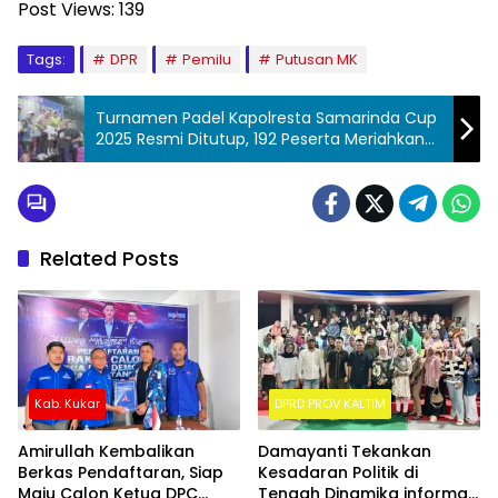
Post Views:
139
Tags:
DPR
Pemilu
Putusan MK
Turnamen Padel Kapolresta Samarinda Cup
2025 Resmi Ditutup, 192 Peserta Meriahkan
Peringatan Hari Bhayangkara ke-79
Related Posts
Kab. Kukar
DPRD PROV KALTIM
Amirullah Kembalikan
Damayanti Tekankan
Berkas Pendaftaran, Siap
Kesadaran Politik di
Maju Calon Ketua DPC
Tengah Dinamika informasi