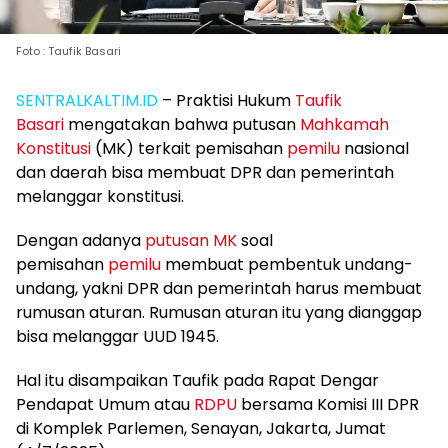
Foto : Taufik Basari
SENTRALKALTIM.ID
–
Praktisi Hukum
Taufik
Basari
mengatakan bahwa putusan
Mahkamah
Konstitusi
(MK) terkait pemisahan
pemilu
nasional
dan daerah bisa membuat DPR dan pemerintah
melanggar konstitusi.
Dengan adanya
putusan MK
soal
pemisahan
pemilu
membuat pembentuk undang-
undang, yakni DPR dan pemerintah harus membuat
rumusan aturan. Rumusan aturan itu yang dianggap
bisa melanggar UUD 1945.
Hal itu disampaikan Taufik pada Rapat Dengar
Pendapat Umum atau
RDPU
bersama Komisi III DPR
di Komplek Parlemen, Senayan, Jakarta, Jumat