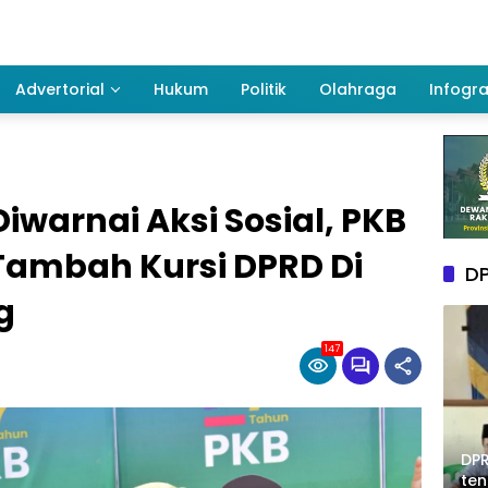
Advertorial
Hukum
Politik
Olahraga
Infogra
iwarnai Aksi Sosial, PKB
Tambah Kursi DPRD Di
DP
g
147
DPR
te