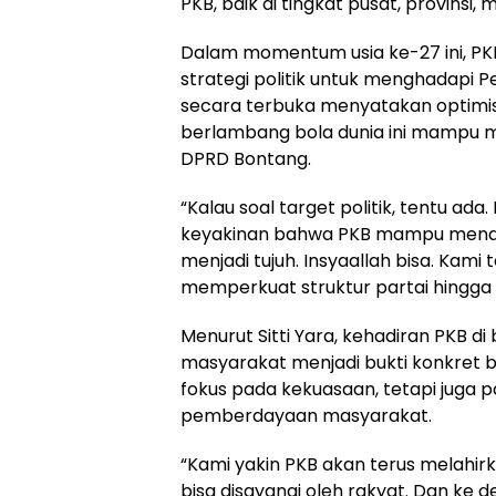
PKB, baik di tingkat pusat, provinsi,
Dalam momentum usia ke-27 ini, PK
strategi politik untuk menghadapi P
secara terbuka menyatakan optimi
berlambang bola dunia ini mampu 
DPRD Bontang.
“Kalau soal target politik, tentu ada
keyakinan bahwa PKB mampu menam
menjadi tujuh. Insyaallah bisa. Kami
memperkuat struktur partai hingga 
Menurut Sitti Yara, kehadiran PKB d
masyarakat menjadi bukti konkret b
fokus pada kekuasaan, tetapi juga 
pemberdayaan masyarakat.
“Kami yakin PKB akan terus melah
bisa disayangi oleh rakyat. Dan ke d