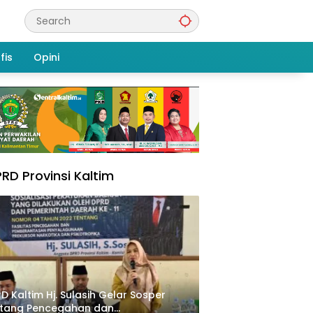
fis
Opini
RD Provinsi Kaltim
D Kaltim Hj. Sulasih Gelar Sosper
ntang Pencegahan dan