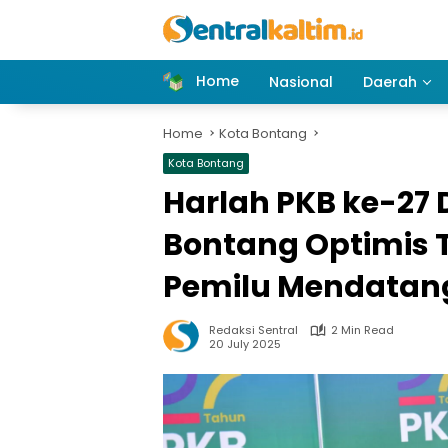
Skip
to
content
Home
Nasional
Daerah
Home
Kota Bontang
Kota Bontang
Harlah PKB ke-27 D
Bontang Optimis 
Pemilu Mendatan
Redaksi Sentral
2 Min Read
20 July 2025