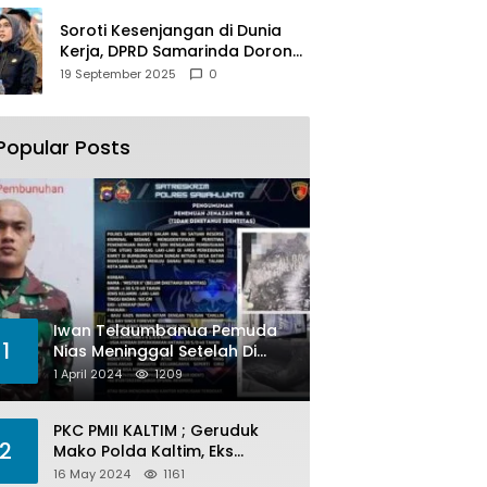
Soroti Kesenjangan di Dunia
Kerja, DPRD Samarinda Dorong
Pemkot Gencarkan
19 September 2025
0
Pemberdayaan Perempuan
Popular Posts
Iwan Telaumbanua Pemuda
1
Nias Meninggal Setelah Di
Habisi Oknum TNI AL
1 April 2024
1209
PKC PMII KALTIM ; Geruduk
2
Mako Polda Kaltim, Eks
Lubang Tambang Banyak
16 May 2024
1161