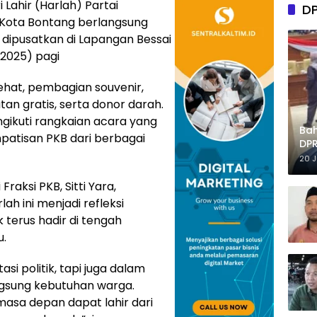
 Lahir (Harlah) Partai
D
 Kota Bontang berlangsung
dipusatkan di Lapangan Bessai
/2025) pagi
ehat, pembagian souvenir,
an gratis, serta donor darah.
ngikuti rangkaian acara yang
Ba
mpatisan PKB dari berbagai
DPR
Tep
20 
raksi PKB, Sitti Yara,
 ini menjadi refleksi
 terus hadir di tengah
u.
si politik, tapi juga dalam
ngsung kebutuhan warga.
sa depan dapat lahir dari