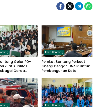
ontang
Kota Bontang
Bontang Gelar PD-
Pemkot Bontang Perkuat
Perkuat Kualitas
Sinergi Dengan UNAIR Untuk
Sebagai Garda
Pembangunan Kota
an
ontang
Kota Bontang