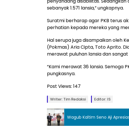
penyandang disabilitas. Sedangkan d
sebanyak 1.571 lansia,” ungkapnya.
Suratmi berharap agar PKB terus a
perhatian kepada mereka yang me
Hal serupa juga disampaikan oleh 
(Pokmas) Aria Cipta, Toto Aprito. 
merawat puluhan lansia dan sangat
“Kami merawat 36 lansia. Semoga PK
pungkasnya.
Post Views:
147
Writer: Tim Redaksi
Editor: IS
Wagub Kaltim Seno Aji Apresias