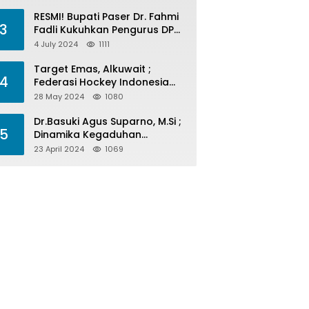
Menelan Korban
RESMI! Bupati Paser Dr. Fahmi
3
Fadli Kukuhkan Pengurus DPP
LAP 2024-2029
4 July 2024
1111
Target Emas, Alkuwait ;
4
Federasi Hockey Indonesia
Kota Balikpapan Siap Menjadi
28 May 2024
1080
Barometer Prestasi Di Kaltim
Dr.Basuki Agus Suparno, M.Si ;
5
Dinamika Kegaduhan
Komunikasi Politik Jelang
23 April 2024
1069
Pesta Politik 2024