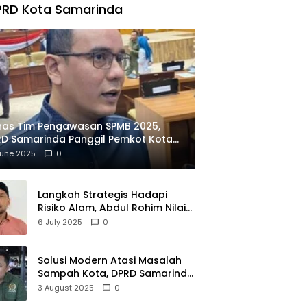
PRD Kota Samarinda
has Tim Pengawasan SPMB 2025,
D Samarinda Panggil Pemkot Kota
ian
June 2025
0
Langkah Strategis Hadapi
Risiko Alam, Abdul Rohim Nilai
Samarinda Siap Jadi Pusat
6 July 2025
0
Logistik Bencana Kalimantan
Solusi Modern Atasi Masalah
Sampah Kota, DPRD Samarinda
Dukung Penuh Proyek PLTSA
3 August 2025
0