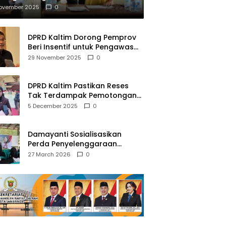
mberantasan NAPZA
November 2025
0
DPRD Kaltim Dorong Pemprov
Beri Insentif untuk Pengawas
Madrasah dan Pendidikan
29 November 2025
0
Agama
DPRD Kaltim Pastikan Reses
Tak Terdampak Pemotongan
Transfer Dana Pusat
5 December 2025
0
Damayanti Sosialisasikan
Perda Penyelenggaraan
Pendidikan Pancasila dan
27 March 2026
0
Wawasan Kebangsaan