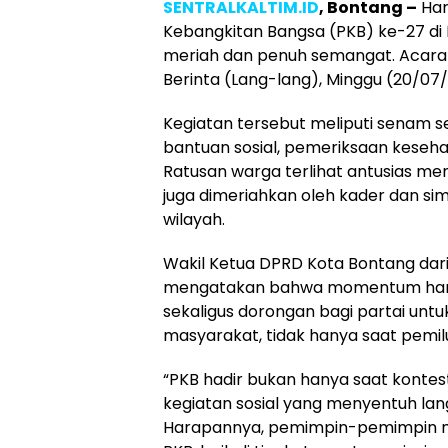
SENTRALKALTIM.ID
, Bontang –
Hari
Kebangkitan Bangsa (PKB) ke-27 di
meriah dan penuh semangat. Acara 
Berinta (Lang-lang), Minggu (20/07
Kegiatan tersebut meliputi senam s
bantuan sosial, pemeriksaan kesehat
Ratusan warga terlihat antusias me
juga dimeriahkan oleh kader dan si
wilayah.
Wakil Ketua DPRD Kota Bontang dari F
mengatakan bahwa momentum harlah
sekaligus dorongan bagi partai untuk
masyarakat, tidak hanya saat pemil
“PKB hadir bukan hanya saat kontesta
kegiatan sosial yang menyentuh la
Harapannya, pemimpin-pemimpin ma