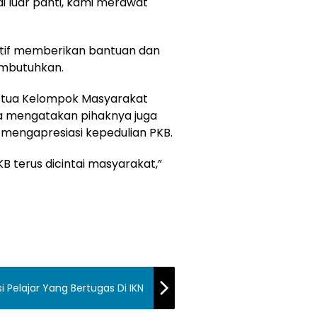
i luar panti, kami merawat
ktif memberikan bantuan dan
mbutuhkan.
Ketua Kelompok Masyarakat
Dia mengatakan pihaknya juga
 mengapresiasi kepedulian PKB.
B terus dicintai masyarakat,”
i Pelajar Yang Bertugas Di IKN