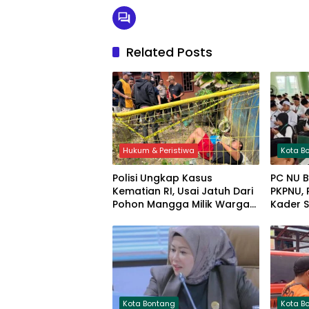
Related Posts
Hukum & Peristiwa
Kota B
Polisi Ungkap Kasus
PC NU 
Kematian RI, Usai Jatuh Dari
PKPNU, 
Pohon Mangga Milik Warga
Kader 
Bontang
Terdep
Kota Bontang
Kota B