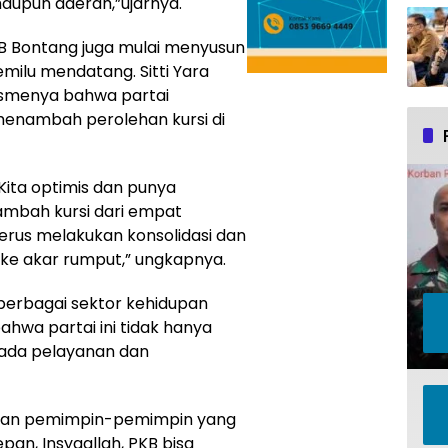
 maupun daerah,”ujarnya.
B Bontang juga mulai menyusun
emilu mendatang. Sitti Yara
smenya bahwa partai
menambah perolehan kursi di
. Kita optimis dan punya
bah kursi dari empat
 terus melakukan konsolidasi dan
ke akar rumput,” ungkapnya.
i berbagai sektor kehidupan
ahwa partai ini tidak hanya
pada pelayanan dan
irkan pemimpin-pemimpin yang
epan, Insyaallah, PKB bisa