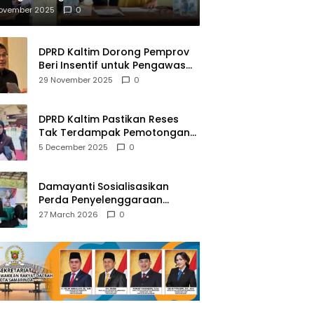
mberantasan NAPZA
November 2025
0
DPRD Kaltim Dorong Pemprov
Beri Insentif untuk Pengawas
Madrasah dan Pendidikan
29 November 2025
0
Agama
DPRD Kaltim Pastikan Reses
Tak Terdampak Pemotongan
Transfer Dana Pusat
5 December 2025
0
Damayanti Sosialisasikan
Perda Penyelenggaraan
Pendidikan Pancasila dan
27 March 2026
0
Wawasan Kebangsaan