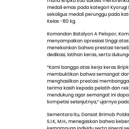
mana Bripka Edo sukses menorehka
medali emas pada kategori Kyorugi F
sekaligus medali perunggu pada kat
Kelas -80 kg.
Komandan Batalyon A Pelopor, Kompol
menyampaikan apresiasi tinggi atas
menekankan bahwa prestasi terseb
dedikasi, latihan keras, serta dukun
“Kami bangga atas kerja keras Bripk
membuktikan bahwa semangat dan d
menghasilkan prestasi membangga
terima kasih kepada pelatih dan re
mendukung agar semangat ini dapa
kompetisi selanjutnya,” ujarnya pad
Sementara itu, Dansat Brimob Polda 
S.I.K, M.H., menegaskan bahwa keberha
kemampuan individu serta sinergi se