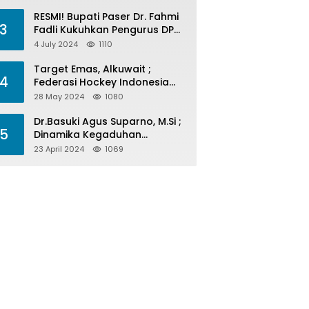
Menelan Korban
RESMI! Bupati Paser Dr. Fahmi
3
Fadli Kukuhkan Pengurus DPP
LAP 2024-2029
4 July 2024
1110
Target Emas, Alkuwait ;
4
Federasi Hockey Indonesia
Kota Balikpapan Siap Menjadi
28 May 2024
1080
Barometer Prestasi Di Kaltim
Dr.Basuki Agus Suparno, M.Si ;
5
Dinamika Kegaduhan
Komunikasi Politik Jelang
23 April 2024
1069
Pesta Politik 2024