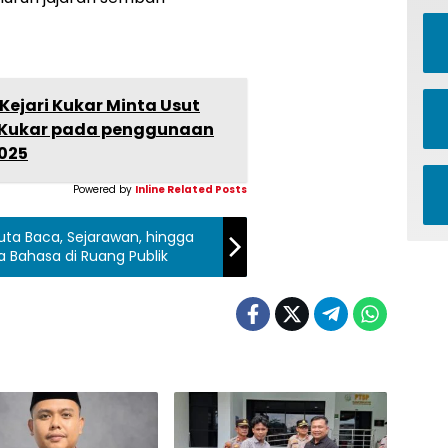
Kejari Kukar Minta Usut
U Kukar pada penggunaan
025
Powered by
Inline Related Posts
Duta Baca, Sejarawan, hingga
a Bahasa di Ruang Publik