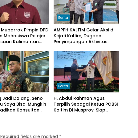
Berita
 Mubarrok Pimpin DPD
AMPPH KALTIM Gelar Aksi di
n Mahasiswa Pelajar
Kejati Kaltim, Dugaan
saan Kalimantan
Penyimpangan Aktivitas
Bongkar Muat Cangkang
Sawit di Logpond Tubaan
h
Berita
g Jadi Dalang, Seno
H. Abdul Rahman Agus
lau Saya Bisa, Mungkin
Terpilih Sebagai Ketua POBSI
jadikan Konsultan
Kaltim Di Musprov, Siap
nya Trump
Tingkatkan Prestasi Billiar
Required fields are marked
*