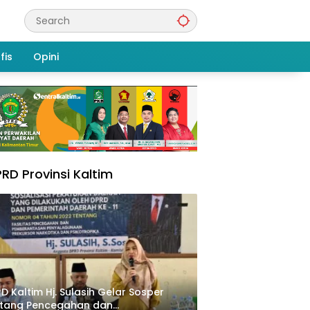
fis
Opini
RD Provinsi Kaltim
D Kaltim Hj. Sulasih Gelar Sosper
ntang Pencegahan dan