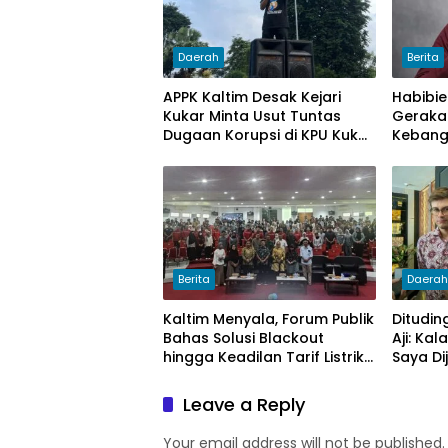
Daerah
Berita
APPK Kaltim Desak Kejari
Habibie
Kukar Minta Usut Tuntas
Geraka
Dugaan Korupsi di KPU Kukar
Kebang
pada penggunaan Dana
Timur.
Hibah PSU Kukar Tahun 2025
Berita
Daera
Kaltim Menyala, Forum Publik
Ditudin
Bahas Solusi Blackout
Aji: Ka
hingga Keadilan Tarif Listrik
Saya Di
di Pelosok Desa
Politik
Leave a Reply
Your email address will not be published.