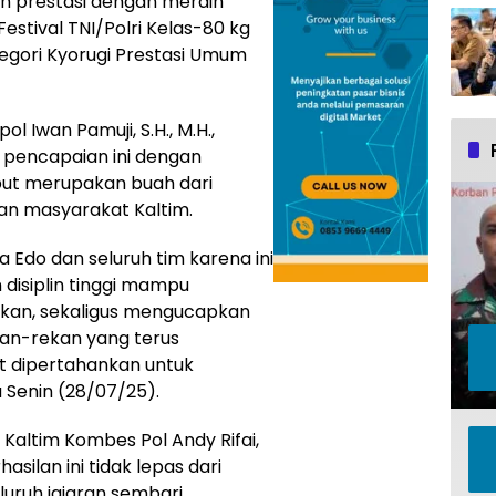
n prestasi dengan meraih
estival TNI/Polri Kelas-80 kg
egori Kyorugi Prestasi Umum
 Iwan Pamuji, S.H., M.H.,
 pencapaian ini dengan
ut merupakan buah dari
gan masyarakat Kaltim.
a Edo dan seluruh tim karena ini
isiplin tinggi mampu
kan, sekaligus mengucapkan
kan-rekan yang terus
t dipertahankan untuk
a Senin (28/07/25).
Kaltim Kombes Pol Andy Rifai,
silan ini tidak lepas dari
luruh jajaran sembari