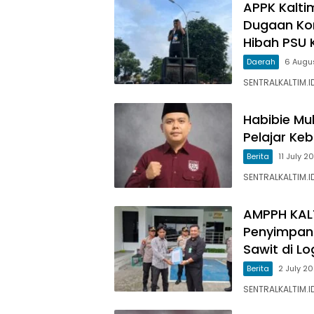
APPK Kalti
Dugaan Ko
Hibah PSU 
Daerah
6 Augu
SENTRALKALTIM.I
Habibie Mu
Pelajar Ke
Berita
11 July 2
SENTRALKALTIM.I
AMPPH KALT
Penyimpan
Sawit di L
Berita
2 July 2
SENTRALKALTIM.I