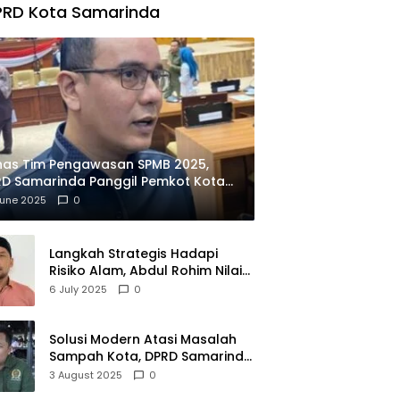
PRD Kota Samarinda
has Tim Pengawasan SPMB 2025,
D Samarinda Panggil Pemkot Kota
ian
June 2025
0
Langkah Strategis Hadapi
Risiko Alam, Abdul Rohim Nilai
Samarinda Siap Jadi Pusat
6 July 2025
0
Logistik Bencana Kalimantan
Solusi Modern Atasi Masalah
Sampah Kota, DPRD Samarinda
Dukung Penuh Proyek PLTSA
3 August 2025
0