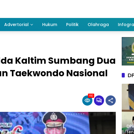
Advertorial
Hukum
Politik
Olahraga
Infogra
Polda Kaltim Sumbang Dua
aan Taekwondo Nasional
DP
160
DPR
te