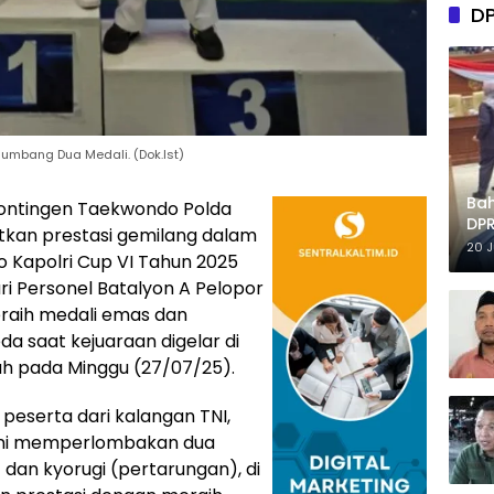
D
 Sumbang Dua Medali. (Dok.Ist)
Ba
ontingen Taekwondo Polda
DPR
kan prestasi gemilang dalam
Tep
20 
 Kapolri Cup VI Tahun 2025
ri Personel Batalyon A Pelopor
eraih medali emas dan
a saat kejuaraan digelar di
ah pada Minggu (27/07/25).
 peserta dari kalangan TNI,
a ini memperlombakan dua
dan kyorugi (pertarungan), di