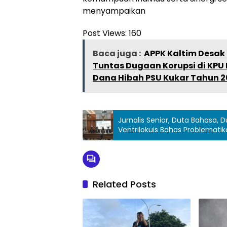
menyampaikan
Post Views:
160
Baca juga :
APPK Kaltim Desak 
Tuntas Dugaan Korupsi di KP
Dana Hibah PSU Kukar Tahun 2
Jurnalis Senior, Duta Bahasa, 
Ventrilokuis Bahas Problematik
Related Posts