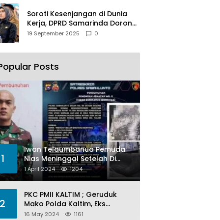
Soroti Kesenjangan di Dunia
Kerja, DPRD Samarinda Dorong
Pemkot Gencarkan
19 September 2025
0
Pemberdayaan Perempuan
Popular Posts
Iwan Telaumbanua Pemuda
1
Nias Meninggal Setelah Di
Habisi Oknum TNI AL
1 April 2024
1204
PKC PMII KALTIM ; Geruduk
2
Mako Polda Kaltim, Eks
Lubang Tambang Banyak
16 May 2024
1161