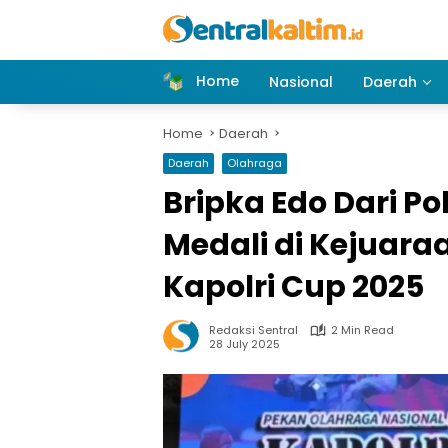
Skip
to
content
Home
Nasional
Daerah
Home
Daerah
Daerah
Olahraga
Bripka Edo Dari 
Medali di Kejuar
Kapolri Cup 2025
Redaksi Sentral
2 Min Read
28 July 2025