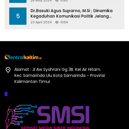
28 May 2024
1080
Dr.Basuki Agus Suparno, M.Si ; Dinamika
5
Kegaduhan Komunikasi Politik Jelang
Pesta Politik 2024
23 April 2024
1069
Alamat : Jl Aw Syahrani Gg 3B. Kel Air Hitam.
Kec Samarinda Ulu Kota Samarinda - Provinsi
Kalimantan Timur
Afiliasi :