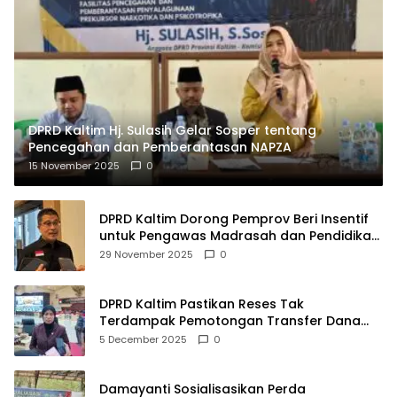
DPRD Kaltim Hj. Sulasih Gelar Sosper tentang
Pencegahan dan Pemberantasan NAPZA
15 November 2025
0
DPRD Kaltim Dorong Pemprov Beri Insentif
untuk Pengawas Madrasah dan Pendidikan
Agama
29 November 2025
0
DPRD Kaltim Pastikan Reses Tak
Terdampak Pemotongan Transfer Dana
Pusat
5 December 2025
0
Damayanti Sosialisasikan Perda