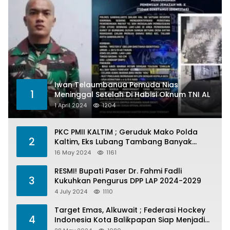
Iwan Telaumbanua Pemuda Nias
1
Meninggal Setelah Di Habisi Oknum TNI AL
1 April 2024
1204
PKC PMII KALTIM ; Geruduk Mako Polda
2
Kaltim, Eks Lubang Tambang Banyak
Menelan Korban
16 May 2024
1161
RESMI! Bupati Paser Dr. Fahmi Fadli
3
Kukuhkan Pengurus DPP LAP 2024-2029
4 July 2024
1110
Target Emas, Alkuwait ; Federasi Hockey
4
Indonesia Kota Balikpapan Siap Menjadi
Barometer Prestasi Di Kaltim