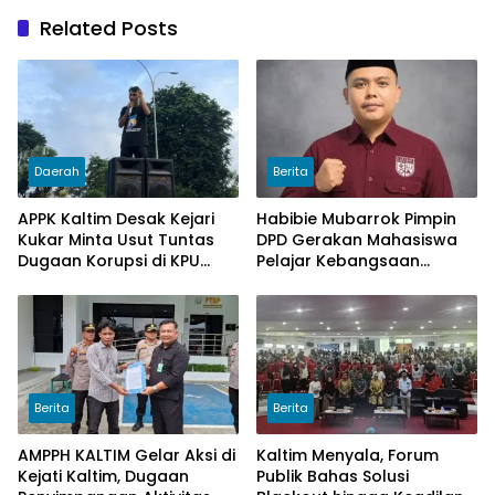
Related Posts
Daerah
Berita
APPK Kaltim Desak Kejari
Habibie Mubarrok Pimpin
Kukar Minta Usut Tuntas
DPD Gerakan Mahasiswa
Dugaan Korupsi di KPU
Pelajar Kebangsaan
Kukar pada penggunaan
Kalimantan Timur.
Dana Hibah PSU Kukar
Tahun 2025
Berita
Berita
AMPPH KALTIM Gelar Aksi di
Kaltim Menyala, Forum
Kejati Kaltim, Dugaan
Publik Bahas Solusi