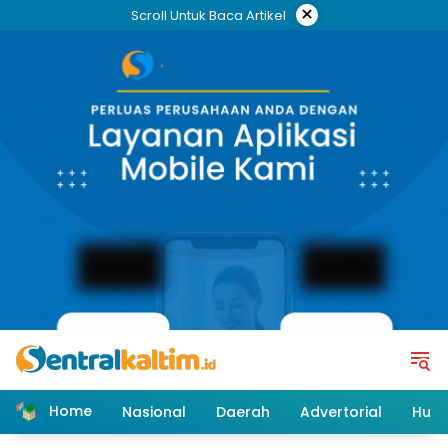
Skip
×
Scroll Untuk Baca Artikel
to
content
Home
Nasional
Daerah
Advertorial
Huk