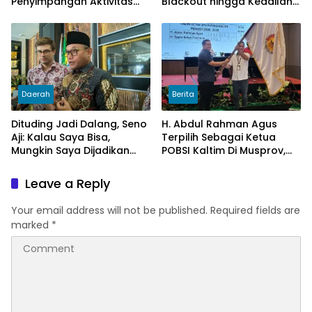
Penyimpangan Aktivitas
Blackout hingga Keadilan
Bongkar Muat Cangkang
Tarif Listrik di Pelosok Desa
Sawit di Logpond Tubaan
Daerah
Berita
Dituding Jadi Dalang, Seno
H. Abdul Rahman Agus
Aji: Kalau Saya Bisa,
Terpilih Sebagai Ketua
Mungkin Saya Dijadikan
POBSI Kaltim Di Musprov,
Konsultan Politiknya Trump
Siap Tingkatkan Prestasi
Billiar
Leave a Reply
Your email address will not be published.
Required fields are
marked
*