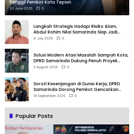
Panggil Pemkot Kota Tepian
20 June 2025
0
Langkah Strategis Hadapi Risiko Alam,
Abdul Rohim Nilai Samarinda Siap Jadi
Pusat Logistik Bencana Kalimantan
6 July 2025
0
Solusi Modern Atasi Masalah Sampah Kota,
DPRD Samarinda Dukung Penuh Proyek
PLTSA
3 August 2025
0
Soroti Kesenjangan di Dunia Kerja, DPRD
Samarinda Dorong Pemkot Gencarkan
Pemberdayaan Perempuan
19 September 2025
0
Popular Posts