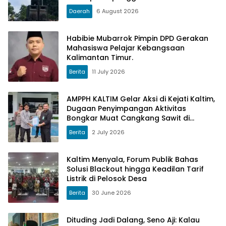
PSU Kukar Tahun 2025
Daerah
6 August 2026
Habibie Mubarrok Pimpin DPD Gerakan
Mahasiswa Pelajar Kebangsaan
Kalimantan Timur.
Berita
11 July 2026
AMPPH KALTIM Gelar Aksi di Kejati Kaltim,
Dugaan Penyimpangan Aktivitas
Bongkar Muat Cangkang Sawit di
Logpond Tubaan
Berita
2 July 2026
Kaltim Menyala, Forum Publik Bahas
Solusi Blackout hingga Keadilan Tarif
Listrik di Pelosok Desa
Berita
30 June 2026
Dituding Jadi Dalang, Seno Aji: Kalau