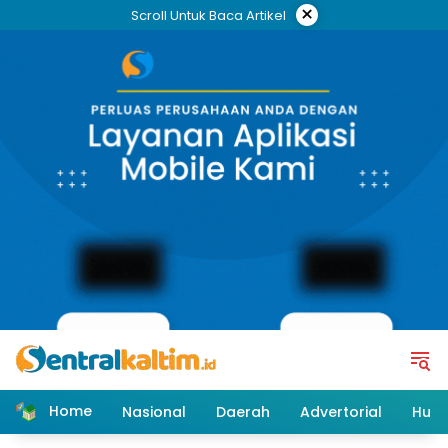
Skip
×
Scroll Untuk Baca Artikel
to
content
Home
Nasional
Daerah
Advertorial
Huk