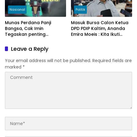
Nasional
Politik
Munas Perdana Panji
Masuk Bursa Calon Ketua
Bangsa, Cak Imin
DPD PDIP Kaltim, Ananda
Tegaskan penting
Emira Moeis : Kita Ikuti
konsolidasi pasukan Panji
Proses Internal Partai
Bangsa sebagai badan
Leave a Reply
otonom PKB
Your email address will not be published.
Required fields are
marked
*