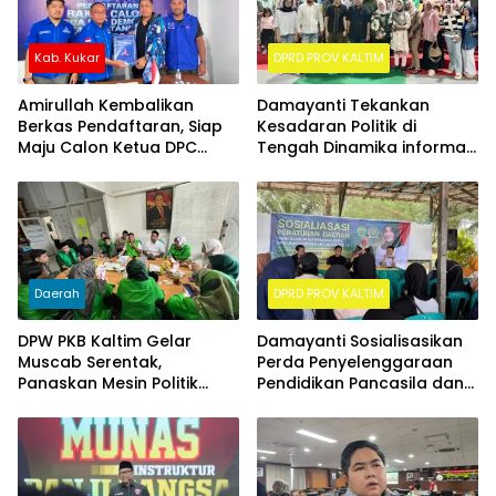
Kab. Kukar
DPRD PROV KALTIM
Amirullah Kembalikan
Damayanti Tekankan
Berkas Pendaftaran, Siap
Kesadaran Politik di
Maju Calon Ketua DPC
Tengah Dinamika informasi
Demokrat Kukar
PDD Ke-3
Daerah
DPRD PROV KALTIM
DPW PKB Kaltim Gelar
Damayanti Sosialisasikan
Muscab Serentak,
Perda Penyelenggaraan
Panaskan Mesin Politik
Pendidikan Pancasila dan
Menuju 2029
Wawasan Kebangsaan