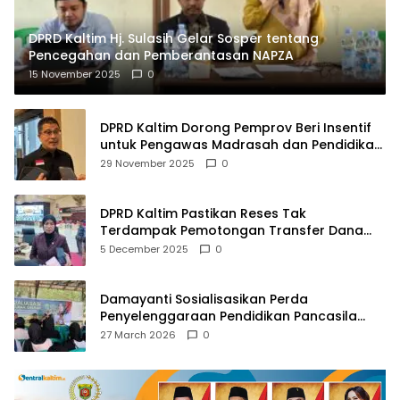
DPRD Kaltim Hj. Sulasih Gelar Sosper tentang
Pencegahan dan Pemberantasan NAPZA
15 November 2025
0
DPRD Kaltim Dorong Pemprov Beri Insentif
untuk Pengawas Madrasah dan Pendidikan
Agama
29 November 2025
0
DPRD Kaltim Pastikan Reses Tak
Terdampak Pemotongan Transfer Dana
Pusat
5 December 2025
0
Damayanti Sosialisasikan Perda
Penyelenggaraan Pendidikan Pancasila
dan Wawasan Kebangsaan
27 March 2026
0