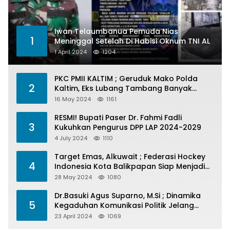
Iwan Telaumbanua Pemuda Nias
1
Meninggal Setelah Di Habisi Oknum TNI AL
1 April 2024
1204
PKC PMII KALTIM ; Geruduk Mako Polda
2
Kaltim, Eks Lubang Tambang Banyak
Menelan Korban
16 May 2024
1161
RESMI! Bupati Paser Dr. Fahmi Fadli
3
Kukuhkan Pengurus DPP LAP 2024-2029
4 July 2024
1110
Target Emas, Alkuwait ; Federasi Hockey
4
Indonesia Kota Balikpapan Siap Menjadi
Barometer Prestasi Di Kaltim
28 May 2024
1080
Dr.Basuki Agus Suparno, M.Si ; Dinamika
5
Kegaduhan Komunikasi Politik Jelang
Pesta Politik 2024
23 April 2024
1069