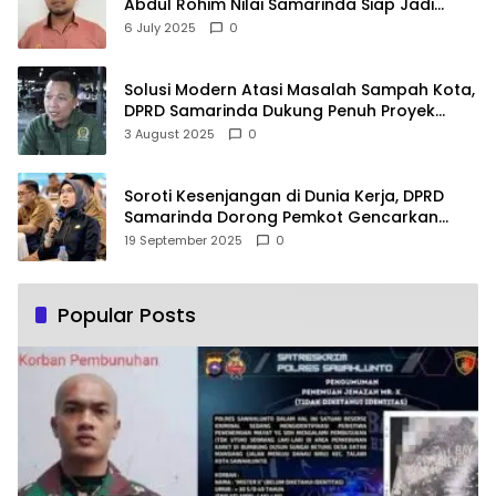
Abdul Rohim Nilai Samarinda Siap Jadi
Pusat Logistik Bencana Kalimantan
6 July 2025
0
Solusi Modern Atasi Masalah Sampah Kota,
DPRD Samarinda Dukung Penuh Proyek
PLTSA
3 August 2025
0
Soroti Kesenjangan di Dunia Kerja, DPRD
Samarinda Dorong Pemkot Gencarkan
Pemberdayaan Perempuan
19 September 2025
0
Popular Posts