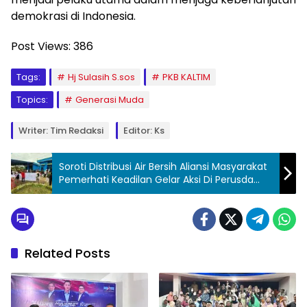
demokrasi di Indonesia.
Post Views:
386
Tags:
Hj Sulasih S.sos
PKB KALTIM
Topics:
Generasi Muda
Writer: Tim Redaksi
Editor: Ks
Soroti Distribusi Air Bersih Aliansi Masyarakat
Pemerhati Keadilan Gelar Aksi Di Perusda
Tirta Mahakam Cabang Tenggarong
Seberang
Related Posts