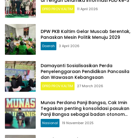
di Tengah Dinamika informasi PDD Ke-3
DPRD PROV KALTIM
11 April 2026
DPW PKB Kaltim Gelar Muscab Serentak,
Panaskan Mesin Politik Menuju 2029
Daerah
3 April 2026
Damayanti Sosialisasikan Perda
Penyelenggaraan Pendidikan Pancasila
dan Wawasan Kebangsaan
DPRD PROV KALTIM
27 March 2026
Munas Perdana Panji Bangsa, Cak Imin
Tegaskan penting konsolidasi pasukan
Panji Bangsa sebagai badan otonom
PKB
Nasional
19 November 2025