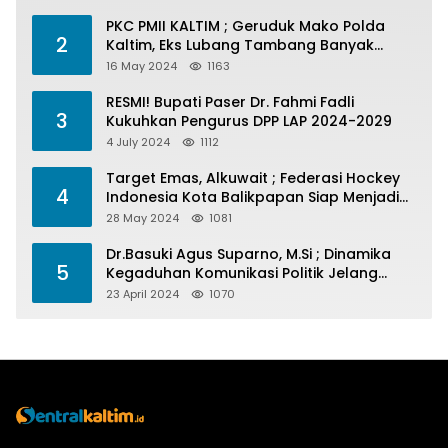
PKC PMII KALTIM ; Geruduk Mako Polda
2
Kaltim, Eks Lubang Tambang Banyak
Menelan Korban
16 May 2024
1163
RESMI! Bupati Paser Dr. Fahmi Fadli
3
Kukuhkan Pengurus DPP LAP 2024-2029
4 July 2024
1112
Target Emas, Alkuwait ; Federasi Hockey
4
Indonesia Kota Balikpapan Siap Menjadi
Barometer Prestasi Di Kaltim
28 May 2024
1081
Dr.Basuki Agus Suparno, M.Si ; Dinamika
5
Kegaduhan Komunikasi Politik Jelang
Pesta Politik 2024
23 April 2024
1070