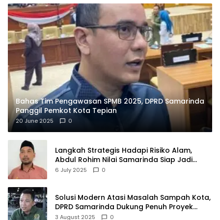
Bahas Tim Pengawasan SPMB 2025, DPRD Samarinda
Panggil Pemkot Kota Tepian
20 June 2025
0
Langkah Strategis Hadapi Risiko Alam,
Abdul Rohim Nilai Samarinda Siap Jadi
Pusat Logistik Bencana Kalimantan
6 July 2025
0
Solusi Modern Atasi Masalah Sampah Kota,
DPRD Samarinda Dukung Penuh Proyek
PLTSA
3 August 2025
0