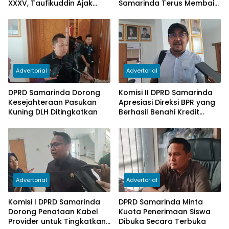
XXXV, Taufikuddin Ajak
Samarinda Terus Membaik,
Seluruh Kader Perkuat
Ketergantungan pada
Persatuan
Subsidi Berkurang
Advertorial
Advertorial
DPRD Samarinda Dorong
Komisi II DPRD Samarinda
Kesejahteraan Pasukan
Apresiasi Direksi BPR yang
Kuning DLH Ditingkatkan
Berhasil Benahi Kredit
Bermasalah
Advertorial
Advertorial
Komisi I DPRD Samarinda
DPRD Samarinda Minta
Dorong Penataan Kabel
Kuota Penerimaan Siswa
Provider untuk Tingkatkan
Dibuka Secara Terbuka