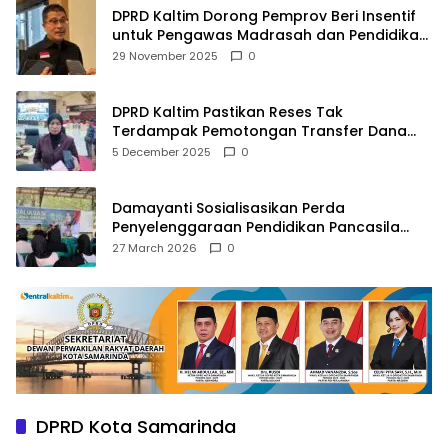
DPRD Kaltim Dorong Pemprov Beri Insentif
untuk Pengawas Madrasah dan Pendidikan
Agama
29 November 2025
0
DPRD Kaltim Pastikan Reses Tak
Terdampak Pemotongan Transfer Dana
Pusat
5 December 2025
0
Damayanti Sosialisasikan Perda
Penyelenggaraan Pendidikan Pancasila
dan Wawasan Kebangsaan
27 March 2026
0
DPRD Kota Samarinda