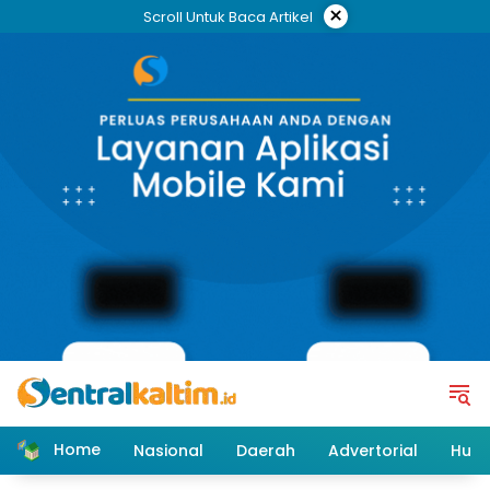
Skip
×
Scroll Untuk Baca Artikel
to
content
Home
Nasional
Daerah
Advertorial
Huk