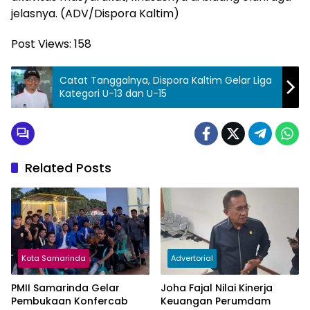
jelasnya. (ADV/Dispora Kaltim)
Post Views:
158
Catat Tanggalnya, Dispora Kaltim Gelar Liga
Kategori U-13 dan U-15
Related Posts
Kota Samarinda
Advertorial
PMII Samarinda Gelar
Joha Fajal Nilai Kinerja
Pembukaan Konfercab
Keuangan Perumdam