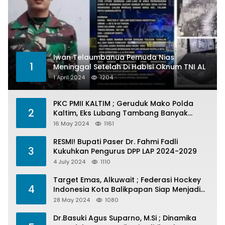
Iwan Telaumbanua Pemuda Nias
1
Meninggal Setelah Di Habisi Oknum TNI AL
1 April 2024
1204
PKC PMII KALTIM ; Geruduk Mako Polda
2
Kaltim, Eks Lubang Tambang Banyak
Menelan Korban
16 May 2024
1161
RESMI! Bupati Paser Dr. Fahmi Fadli
3
Kukuhkan Pengurus DPP LAP 2024-2029
4 July 2024
1110
Target Emas, Alkuwait ; Federasi Hockey
4
Indonesia Kota Balikpapan Siap Menjadi
Barometer Prestasi Di Kaltim
28 May 2024
1080
Dr.Basuki Agus Suparno, M.Si ; Dinamika