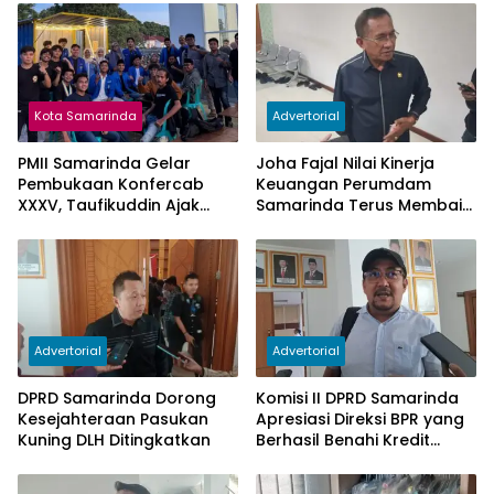
Kota Samarinda
Advertorial
PMII Samarinda Gelar
Joha Fajal Nilai Kinerja
Pembukaan Konfercab
Keuangan Perumdam
XXXV, Taufikuddin Ajak
Samarinda Terus Membaik,
Seluruh Kader Perkuat
Ketergantungan pada
Persatuan
Subsidi Berkurang
Advertorial
Advertorial
DPRD Samarinda Dorong
Komisi II DPRD Samarinda
Kesejahteraan Pasukan
Apresiasi Direksi BPR yang
Kuning DLH Ditingkatkan
Berhasil Benahi Kredit
Bermasalah