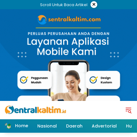
Skip
×
Scroll Untuk Baca Artikel
to
content
Home
Nasional
Daerah
Advertorial
Huk