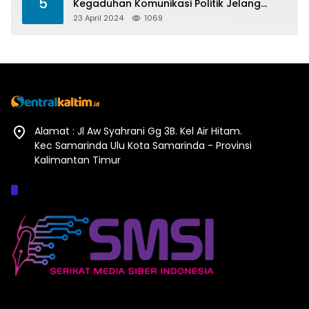
5
Kegaduhan Komunikasi Politik Jelang
Pesta Politik 2024
23 April 2024
1069
Alamat : Jl Aw Syahrani Gg 3B. Kel Air Hitam.
Kec Samarinda Ulu Kota Samarinda - Provinsi
Kalimantan Timur
Afiliasi :