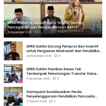
DPRD Kaltim Hj. Sulasih Gelar Sosper tentang
Pencegahan dan Pemberantasan NAPZA
15 November 2025
0
DPRD Kaltim Dorong Pemprov Beri Insentif
untuk Pengawas Madrasah dan Pendidikan
Agama
29 November 2025
0
DPRD Kaltim Pastikan Reses Tak
Terdampak Pemotongan Transfer Dana
Pusat
5 December 2025
0
Damayanti Sosialisasikan Perda
Penyelenggaraan Pendidikan Pancasila
dan Wawasan Kebangsaan
27 March 2026
0