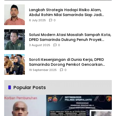
Langkah Strategis Hadapi Risiko Alam,
Abdul Rohim Nilai Samarinda Siap Jadi
Pusat Logistik Bencana Kalimantan
6 July 2025
0
Solusi Modern Atasi Masalah Sampah Kota,
DPRD Samarinda Dukung Penuh Proyek
PLTSA
3 August 2025
0
Soroti Kesenjangan di Dunia Kerja, DPRD
Samarinda Dorong Pemkot Gencarkan
Pemberdayaan Perempuan
19 September 2025
0
Popular Posts