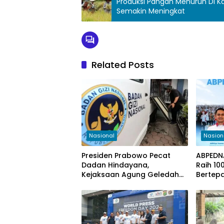
Produksi Pangan Menurun Di K
Semakin Meningkat
Related Posts
Nasional
Nasion
Presiden Prabowo Pecat
ABPEDNA
Dadan Hindayana,
Raih 10
Kejaksaan Agung Geledah
Bertepa
Kantor BGN Pusat
Pancasi