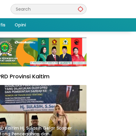
fis
Opini
RD Provinsi Kaltim
D Kaltim Hj. Sulasih Gelar Sosper
ntang Pencegahan dan