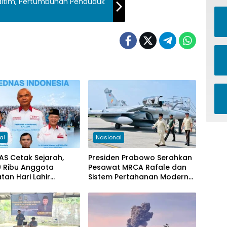
altim, Pertumbuhan Penduduk
al
Nasional
S Cetak Sejarah,
Presiden Prabowo Serahkan
0 Ribu Anggota
Pesawat MRCA Rafale dan
tan Hari Lahir
Sistem Pertahanan Modern
la 2026
untuk Perkuat Pertahanan
Udara Nasional