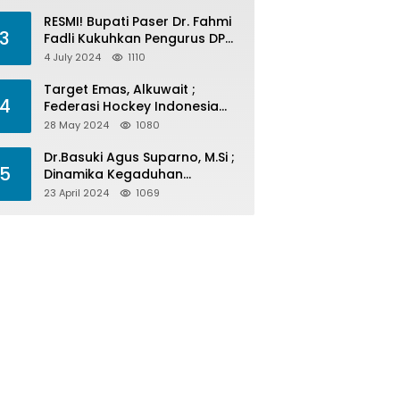
Menelan Korban
RESMI! Bupati Paser Dr. Fahmi
3
Fadli Kukuhkan Pengurus DPP
LAP 2024-2029
4 July 2024
1110
Target Emas, Alkuwait ;
4
Federasi Hockey Indonesia
Kota Balikpapan Siap Menjadi
28 May 2024
1080
Barometer Prestasi Di Kaltim
Dr.Basuki Agus Suparno, M.Si ;
5
Dinamika Kegaduhan
Komunikasi Politik Jelang
23 April 2024
1069
Pesta Politik 2024