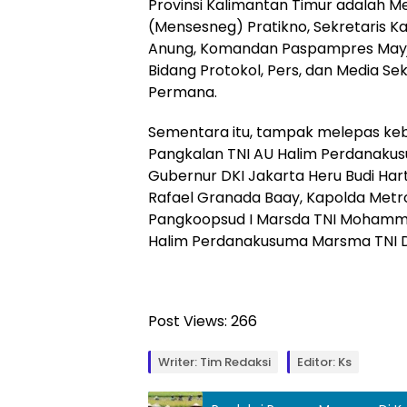
Provinsi Kalimantan Timur adalah Me
(Mensesneg) Pratikno, Sekretaris 
Anung, Komandan Paspampres Mayjen
Bidang Protokol, Pers, dan Media Sek
Permana.
Sementara itu, tampak melepas keb
Pangkalan TNI AU Halim Perdanakus
Gubernur DKI Jakarta Heru Budi Ha
Rafael Granada Baay, Kapolda Metro 
Pangkoopsud I Marsda TNI Mohamma
Halim Perdanakusuma Marsma TNI 
Post Views:
266
Writer: Tim Redaksi
Editor: Ks