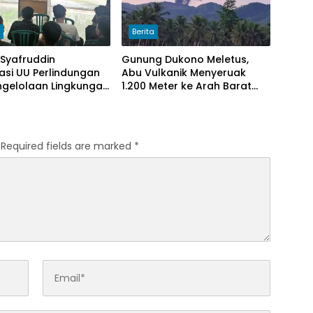
h
Berita
| Syafruddin
Gunung Dukono Meletus,
sasi UU Perlindungan
Abu Vulkanik Menyeruak
ngelolaan Lingkungan
1.200 Meter ke Arah Barat
Laut
Required fields are marked
*