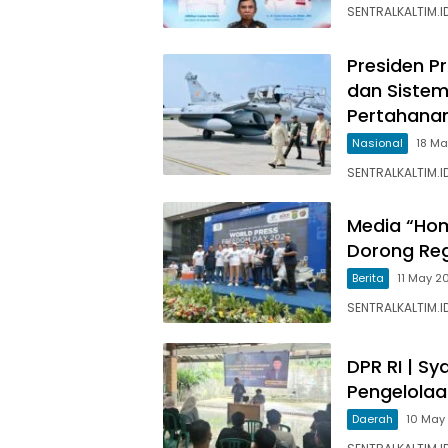
SENTRALKALTIM.I
Presiden 
dan Sistem
Pertahanan
Nasional
18 M
SENTRALKALTIM.I
Media “Hom
Dorong Regu
Berita
11 May 2
SENTRALKALTIM.I
DPR RI | Sy
Pengelolaa
Daerah
10 May