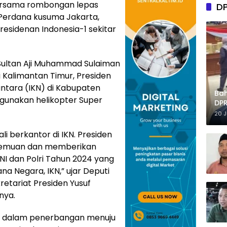
ersama rombongan lepas
D
 Perdana kusuma Jakarta,
sidenan Indonesia-1 sekitar
 Sultan Aji Muhammad Sulaiman
i Kalimantan Timur, Presiden
ntara (IKN) di Kabupaten
Ba
gunakan helikopter Super
DPR
Tep
20 
li berkantor di IKN. Presiden
temuan dan memberikan
I dan Polri Tahun 2024 yang
ana Negara, IKN,” ujar Deputi
retariat Presiden Yusuf
nya.
i dalam penerbangan menuju