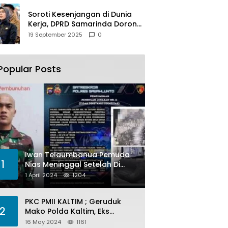
Soroti Kesenjangan di Dunia
Kerja, DPRD Samarinda Dorong
Pemkot Gencarkan
19 September 2025
0
Pemberdayaan Perempuan
Popular Posts
Iwan Telaumbanua Pemuda
1
Nias Meninggal Setelah Di
Habisi Oknum TNI AL
1 April 2024
1204
PKC PMII KALTIM ; Geruduk
2
Mako Polda Kaltim, Eks
Lubang Tambang Banyak
16 May 2024
1161