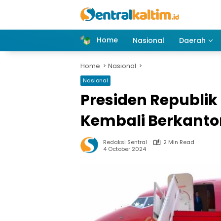
Skip
to
content
Home
Nasional
Daerah
Home
Nasional
Nasional
Presiden Republik
Kembali Berkantor
Redaksi Sentral
2 Min Read
4 October 2024