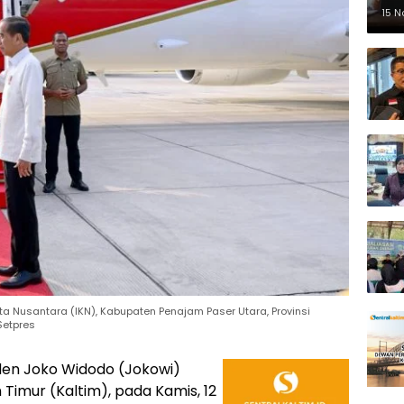
Pe
15 
ota Nusantara (IKN), Kabupaten Penajam Paser Utara, Provinsi
Setpres
den Joko Widodo (Jokowi)
 Timur (Kaltim), pada Kamis, 12