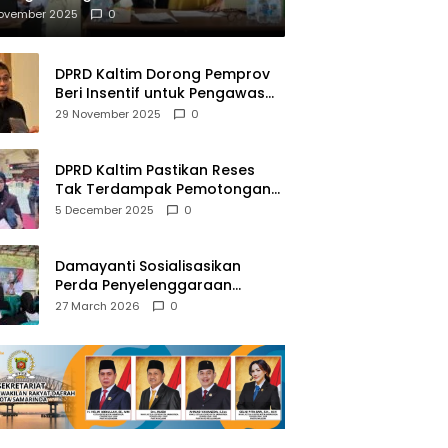
mberantasan NAPZA
November 2025
0
DPRD Kaltim Dorong Pemprov
Beri Insentif untuk Pengawas
Madrasah dan Pendidikan
29 November 2025
0
Agama
DPRD Kaltim Pastikan Reses
Tak Terdampak Pemotongan
Transfer Dana Pusat
5 December 2025
0
Damayanti Sosialisasikan
Perda Penyelenggaraan
Pendidikan Pancasila dan
27 March 2026
0
Wawasan Kebangsaan