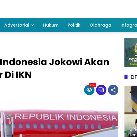
Advertorial
Hukum
Politik
Olahraga
Infogra
 Indonesia Jokowi Akan
 Di IKN
DP
266
DPR
te