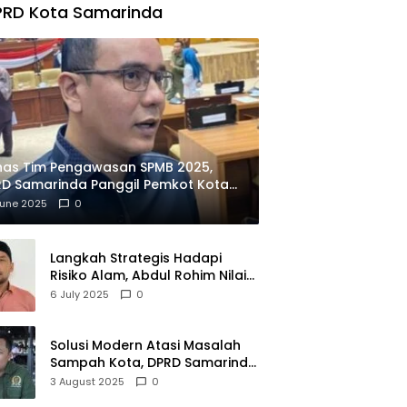
PRD Kota Samarinda
has Tim Pengawasan SPMB 2025,
D Samarinda Panggil Pemkot Kota
ian
June 2025
0
Langkah Strategis Hadapi
Risiko Alam, Abdul Rohim Nilai
Samarinda Siap Jadi Pusat
6 July 2025
0
Logistik Bencana Kalimantan
Solusi Modern Atasi Masalah
Sampah Kota, DPRD Samarinda
Dukung Penuh Proyek PLTSA
3 August 2025
0