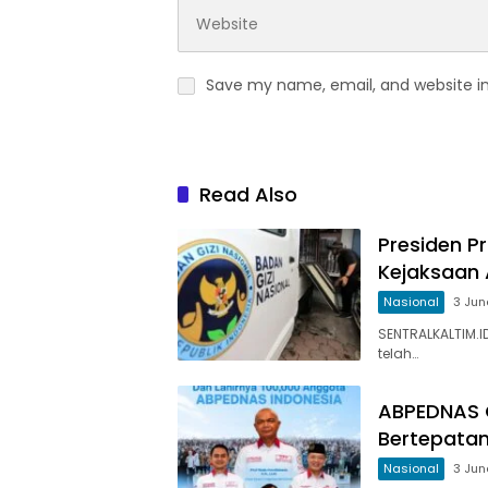
Save my name, email, and website in
Read Also
Presiden P
Kejaksaan 
Nasional
3 Jun
SENTRALKALTIM.
telah…
ABPEDNAS C
Bertepatan
Nasional
3 Jun