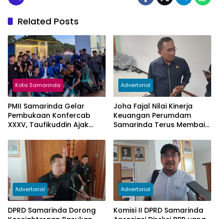
Related Posts
Kota Samarinda
Advertorial
PMII Samarinda Gelar
Joha Fajal Nilai Kinerja
Pembukaan Konfercab
Keuangan Perumdam
XXXV, Taufikuddin Ajak
Samarinda Terus Membaik,
Seluruh Kader Perkuat
Ketergantungan pada
Persatuan
Subsidi Berkurang
Advertorial
Advertorial
DPRD Samarinda Dorong
Komisi II DPRD Samarinda