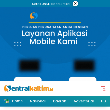
Skip
×
Scroll Untuk Baca Artikel
to
content
Home
Nasional
Daerah
Advertorial
Huk