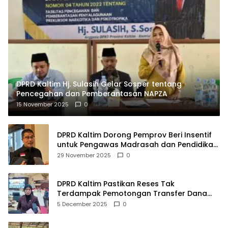
DPRD Kaltim Hj. Sulasih Gelar Sosper tentang
Pencegahan dan Pemberantasan NAPZA
15 November 2025
0
DPRD Kaltim Dorong Pemprov Beri Insentif
untuk Pengawas Madrasah dan Pendidikan
Agama
29 November 2025
0
DPRD Kaltim Pastikan Reses Tak
Terdampak Pemotongan Transfer Dana
Pusat
5 December 2025
0