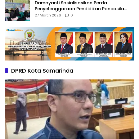
Damayanti Sosialisasikan Perda
Penyelenggaraan Pendidikan Pancasila
dan Wawasan Kebangsaan
27 March 2026
0
DPRD Kota Samarinda