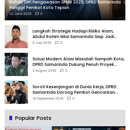
Bahas Tim Pengawasan SPMB 2025, DPRD Samarinda
Panggil Pemkot Kota Tepian
20 June 2025
0
Langkah Strategis Hadapi Risiko Alam,
Abdul Rohim Nilai Samarinda Siap Jadi
Pusat Logistik Bencana Kalimantan
6 July 2025
0
Solusi Modern Atasi Masalah Sampah Kota,
DPRD Samarinda Dukung Penuh Proyek
PLTSA
3 August 2025
0
Soroti Kesenjangan di Dunia Kerja, DPRD
Samarinda Dorong Pemkot Gencarkan
Pemberdayaan Perempuan
19 September 2025
0
Popular Posts