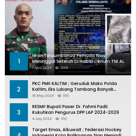
Iwan Telaumbanua Pemuda Nias
1
Meninggal Setelah Di Habisi Oknum TNI AL
1 April 2024
1205
PKC PMII KALTIM ; Geruduk Mako Polda
2
Kaltim, Eks Lubang Tambang Banyak
Menelan Korban
16 May 2024
1161
RESMI! Bupati Paser Dr. Fahmi Fadli
3
Kukuhkan Pengurus DPP LAP 2024-2029
4 July 2024
1110
Target Emas, Alkuwait ; Federasi Hockey
4
Indonesia Kota Balikpapan Siap Menjadi