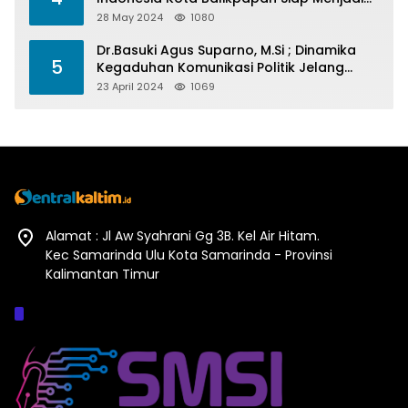
Barometer Prestasi Di Kaltim
28 May 2024
1080
Dr.Basuki Agus Suparno, M.Si ; Dinamika
5
Kegaduhan Komunikasi Politik Jelang
Pesta Politik 2024
23 April 2024
1069
Alamat : Jl Aw Syahrani Gg 3B. Kel Air Hitam.
Kec Samarinda Ulu Kota Samarinda - Provinsi
Kalimantan Timur
Afiliasi :