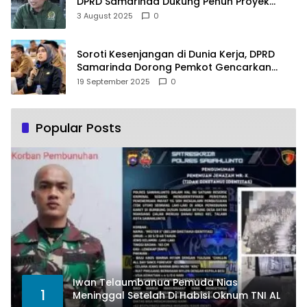
DPRD Samarinda Dukung Penuh Proyek
PLTSA
3 August 2025
0
Soroti Kesenjangan di Dunia Kerja, DPRD
Samarinda Dorong Pemkot Gencarkan
Pemberdayaan Perempuan
19 September 2025
0
Popular Posts
Iwan Telaumbanua Pemuda Nias
1
Meninggal Setelah Di Habisi Oknum TNI AL