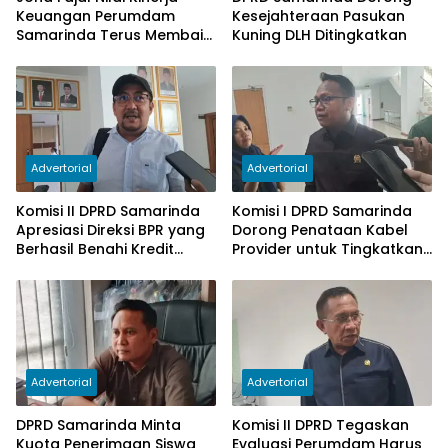
Keuangan Perumdam
Kesejahteraan Pasukan
Samarinda Terus Membaik,
Kuning DLH Ditingkatkan
Ketergantungan pada
Subsidi Berkurang
Advertorial
Advertorial
Komisi II DPRD Samarinda
Komisi I DPRD Samarinda
Apresiasi Direksi BPR yang
Dorong Penataan Kabel
Berhasil Benahi Kredit
Provider untuk Tingkatkan
Bermasalah
PAD
Advertorial
Advertorial
DPRD Samarinda Minta
Komisi II DPRD Tegaskan
Kuota Penerimaan Siswa
Evaluasi Perumdam Harus