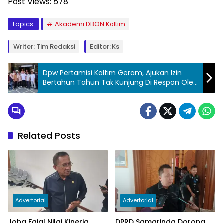
Post Views:
578
Topics:
Akademi DBON Kaltim
Writer: Tim Redaksi
Editor: Ks
Dpw Pertamisi Kaltim Geram, Ajukan Izin
Bertahun Tahun Tak Kunjung Di Respon Oleh
ESDM Kaltim
Related Posts
Advertorial
Advertorial
Joha Fajal Nilai Kinerja
DPRD Samarinda Dorong