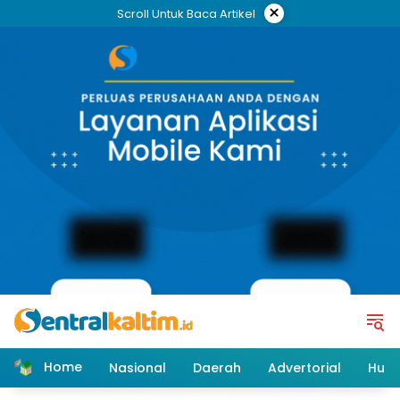
Skip
×
Scroll Untuk Baca Artikel
to
content
Home
Nasional
Daerah
Advertorial
Huk