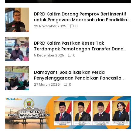
DPRD Kaltim Dorong Pemprov Beri Insentif
untuk Pengawas Madrasah dan Pendidikan
Agama
29 November 2025
0
DPRD Kaltim Pastikan Reses Tak
Terdampak Pemotongan Transfer Dana
Pusat
5 December 2025
0
Damayanti Sosialisasikan Perda
Penyelenggaraan Pendidikan Pancasila
dan Wawasan Kebangsaan
27 March 2026
0