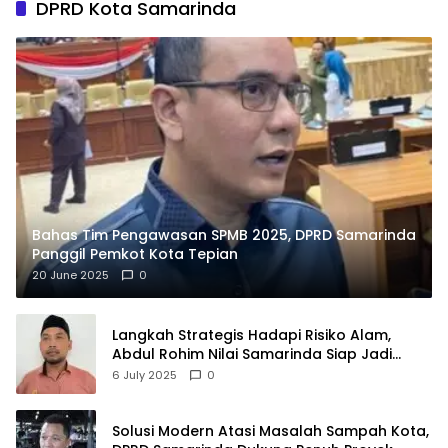
DPRD Kota Samarinda
Bahas Tim Pengawasan SPMB 2025, DPRD Samarinda
Panggil Pemkot Kota Tepian
20 June 2025
0
Langkah Strategis Hadapi Risiko Alam,
Abdul Rohim Nilai Samarinda Siap Jadi
Pusat Logistik Bencana Kalimantan
6 July 2025
0
Solusi Modern Atasi Masalah Sampah Kota,