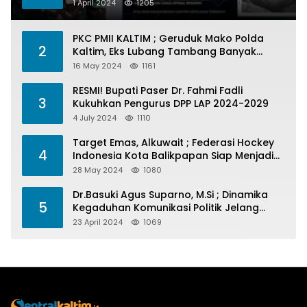
1 April 2024
1205
PKC PMII KALTIM ; Geruduk Mako Polda
2
Kaltim, Eks Lubang Tambang Banyak
Menelan Korban
16 May 2024
1161
RESMI! Bupati Paser Dr. Fahmi Fadli
3
Kukuhkan Pengurus DPP LAP 2024-2029
4 July 2024
1110
Target Emas, Alkuwait ; Federasi Hockey
4
Indonesia Kota Balikpapan Siap Menjadi
Barometer Prestasi Di Kaltim
28 May 2024
1080
Dr.Basuki Agus Suparno, M.Si ; Dinamika
5
Kegaduhan Komunikasi Politik Jelang
Pesta Politik 2024
23 April 2024
1069