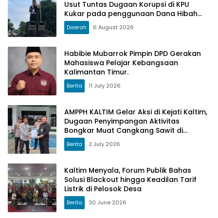
Usut Tuntas Dugaan Korupsi di KPU
Kukar pada penggunaan Dana Hibah
PSU Kukar Tahun 2025
Daerah
6 August 2026
Habibie Mubarrok Pimpin DPD Gerakan
Mahasiswa Pelajar Kebangsaan
Kalimantan Timur.
Berita
11 July 2026
AMPPH KALTIM Gelar Aksi di Kejati Kaltim,
Dugaan Penyimpangan Aktivitas
Bongkar Muat Cangkang Sawit di
Logpond Tubaan
Berita
2 July 2026
Kaltim Menyala, Forum Publik Bahas
Solusi Blackout hingga Keadilan Tarif
Listrik di Pelosok Desa
Berita
30 June 2026