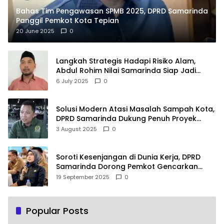
Bahas Tim Pengawasan SPMB 2025, DPRD Samarinda
Panggil Pemkot Kota Tepian
20 June 2025
0
Langkah Strategis Hadapi Risiko Alam,
Abdul Rohim Nilai Samarinda Siap Jadi
Pusat Logistik Bencana Kalimantan
6 July 2025
0
Solusi Modern Atasi Masalah Sampah Kota,
DPRD Samarinda Dukung Penuh Proyek
PLTSA
3 August 2025
0
Soroti Kesenjangan di Dunia Kerja, DPRD
Samarinda Dorong Pemkot Gencarkan
Pemberdayaan Perempuan
19 September 2025
0
Popular Posts