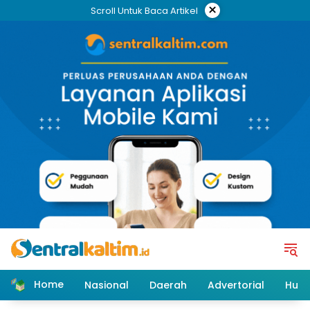
Skip
×
Scroll Untuk Baca Artikel
to
content
Home
Nasional
Daerah
Advertorial
Huk