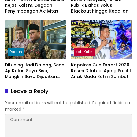
Kejati Kaltim, Dugaan
Publik Bahas Solusi
Penyimpangan Aktivitas
Blackout hingga Keadilan
Bongkar Muat Cangkang
Tarif Listrik di Pelosok Desa
Sawit di Logpond Tubaan
Daerah
Kab. Kutim
Dituding Jadi Dalang, Seno
Kapolres Cup Esport 2026
Aji: Kalau Saya Bisa,
Resmi Ditutup, Ajang Positif
Mungkin Saya Dijadikan
Anak Muda Kutim Sambut
Konsultan Politiknya Trump
Hari Bhayangkara ke-80
Leave a Reply
Your email address will not be published.
Required fields are
marked
*