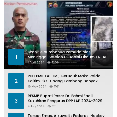
Iwan Telaumbanua Pemuda Nias
1
Meninggal Setelah Di Habisi Oknum TNI AL
1 April 2024
1209
PKC PMII KALTIM ; Geruduk Mako Polda
2
Kaltim, Eks Lubang Tambang Banyak
Menelan Korban
16 May 2024
1161
RESMI! Bupati Paser Dr. Fahmi Fadli
3
Kukuhkan Pengurus DPP LAP 2024-2029
4 July 2024
1111
Target Emas, Alkuwait ; Federasi Hockey