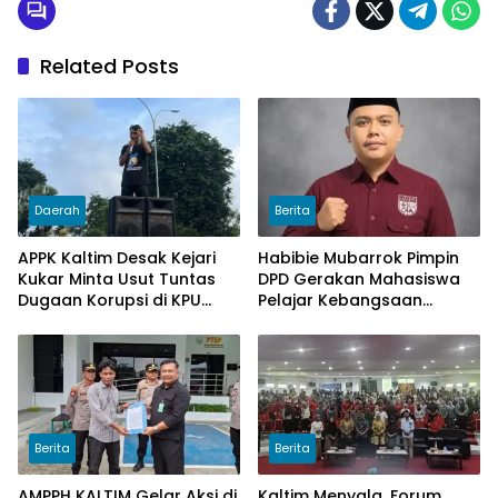
Related Posts
Daerah
Berita
APPK Kaltim Desak Kejari
Habibie Mubarrok Pimpin
Kukar Minta Usut Tuntas
DPD Gerakan Mahasiswa
Dugaan Korupsi di KPU
Pelajar Kebangsaan
Kukar pada penggunaan
Kalimantan Timur.
Dana Hibah PSU Kukar
Tahun 2025
Berita
Berita
AMPPH KALTIM Gelar Aksi di
Kaltim Menyala, Forum