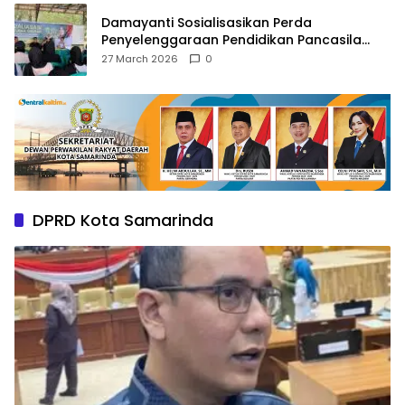
Damayanti Sosialisasikan Perda
Penyelenggaraan Pendidikan Pancasila
dan Wawasan Kebangsaan
27 March 2026
0
DPRD Kota Samarinda