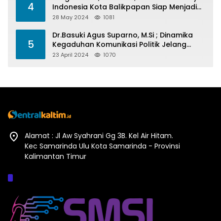
4
Indonesia Kota Balikpapan Siap Menjadi
Barometer Prestasi Di Kaltim
28 May 2024
1081
Dr.Basuki Agus Suparno, M.Si ; Dinamika
5
Kegaduhan Komunikasi Politik Jelang
Pesta Politik 2024
23 April 2024
1070
Alamat : Jl Aw Syahrani Gg 3B. Kel Air Hitam.
Kec Samarinda Ulu Kota Samarinda - Provinsi
Kalimantan Timur
Afiliasi :