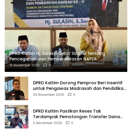
DPRD Kaltim Hj. Sulasih Gelar Sosper tentang
Pencegahan dan Pemberantasan NAPZA
15 November 2025
0
DPRD Kaltim Dorong Pemprov Beri Insentif
untuk Pengawas Madrasah dan Pendidikan
Agama
29 November 2025
0
DPRD Kaltim Pastikan Reses Tak
Terdampak Pemotongan Transfer Dana
Pusat
5 December 2025
0