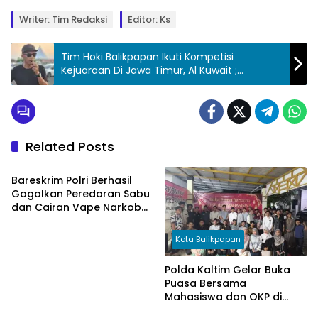
Writer: Tim Redaksi
Editor: Ks
Tim Hoki Balikpapan Ikuti Kompetisi
Kejuaraan Di Jawa Timur, Al Kuwait ;
Minimnya Event-Event Dari FHI Kaltim
Related Posts
Hukum & Peristiwa
Bareskrim Polri Berhasil
Gagalkan Peredaran Sabu
dan Cairan Vape Narkoba
di Balikpapan, Sita 15 Sabu
dan 315 Cartridge
Kota Balikpapan
Polda Kaltim Gelar Buka
Puasa Bersama
Mahasiswa dan OKP di
Balikpapan