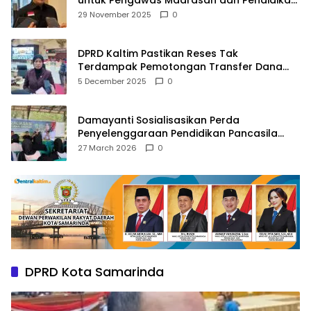
Agama
29 November 2025
0
DPRD Kaltim Pastikan Reses Tak
Terdampak Pemotongan Transfer Dana
Pusat
5 December 2025
0
Damayanti Sosialisasikan Perda
Penyelenggaraan Pendidikan Pancasila
dan Wawasan Kebangsaan
27 March 2026
0
DPRD Kota Samarinda