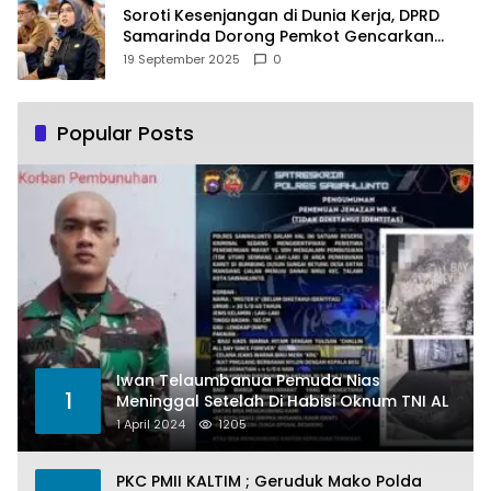
Soroti Kesenjangan di Dunia Kerja, DPRD
Samarinda Dorong Pemkot Gencarkan
Pemberdayaan Perempuan
19 September 2025
0
Popular Posts
Iwan Telaumbanua Pemuda Nias
1
Meninggal Setelah Di Habisi Oknum TNI AL
1 April 2024
1205
PKC PMII KALTIM ; Geruduk Mako Polda