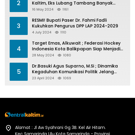
2
Kaltim, Eks Lubang Tambang Banyak
Menelan Korban
16 May 2024
1161
RESMI! Bupati Paser Dr. Fahmi Fadli
3
Kukuhkan Pengurus DPP LAP 2024-2029
4 July 2024
1110
Target Emas, Alkuwait ; Federasi Hockey
4
Indonesia Kota Balikpapan Siap Menjadi
Barometer Prestasi Di Kaltim
28 May 2024
1080
Dr.Basuki Agus Suparno, M.Si ; Dinamika
5
Kegaduhan Komunikasi Politik Jelang
Pesta Politik 2024
23 April 2024
1069
Alamat : Jl Aw Syahrani Gg 3B. Kel Air Hitam.
Kec Samarinda Ulu Kota Samarinda - Provinsi