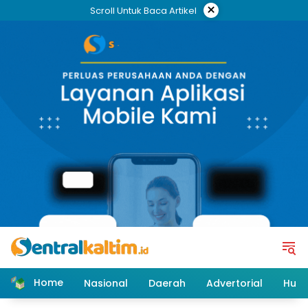
Skip
×
Scroll Untuk Baca Artikel
to
content
Home
Nasional
Daerah
Advertorial
Huk