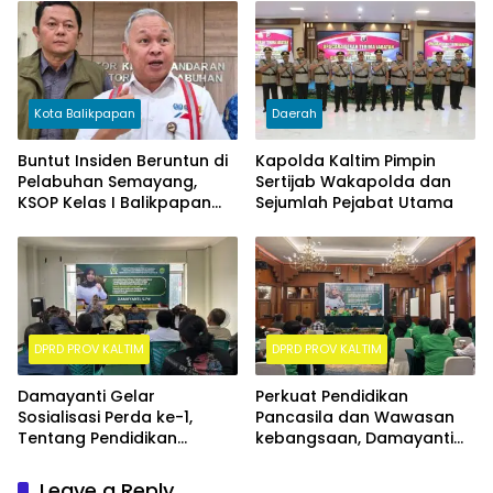
Kota Balikpapan
Daerah
Buntut Insiden Beruntun di
Kapolda Kaltim Pimpin
Pelabuhan Semayang,
Sertijab Wakapolda dan
KSOP Kelas I Balikpapan
Sejumlah Pejabat Utama
Ambil Langkah Tegas
DPRD PROV KALTIM
DPRD PROV KALTIM
Damayanti Gelar
Perkuat Pendidikan
Sosialisasi Perda ke-1,
Pancasila dan Wawasan
Tentang Pendidikan
kebangsaan, Damayanti
Pancasila dan wawasan
Gelar Sosperda ke-12 di
kebangsaan
Balikpapan selatan
Leave a Reply