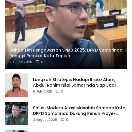
Bahas Tim Pengawasan SPMB 2025, DPRD Samarinda
Panggil Pemkot Kota Tepian
20 June 2025
0
Langkah Strategis Hadapi Risiko Alam,
Abdul Rohim Nilai Samarinda Siap Jadi
Pusat Logistik Bencana Kalimantan
6 July 2025
0
Solusi Modern Atasi Masalah Sampah Kota,
DPRD Samarinda Dukung Penuh Proyek
PLTSA
3 August 2025
0