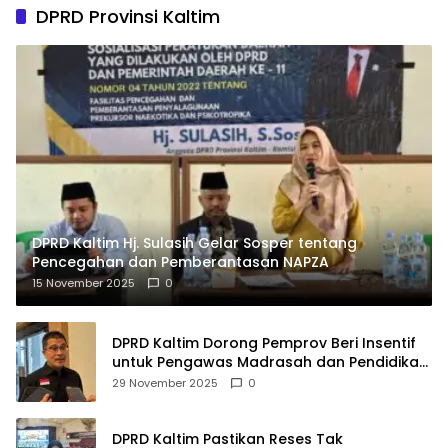
DPRD Provinsi Kaltim
DPRD Kaltim Hj. Sulasih Gelar Sosper tentang
Pencegahan dan Pemberantasan NAPZA
15 November 2025
0
DPRD Kaltim Dorong Pemprov Beri Insentif
untuk Pengawas Madrasah dan Pendidikan
Agama
29 November 2025
0
DPRD Kaltim Pastikan Reses Tak