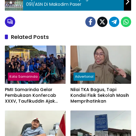
091/ASN Di Makodim Paser
Related Posts
Kota Samarinda
Advertorial
PMII Samarinda Gelar
Nilai TKA Bagus, Tapi
Pembukaan Konfercab
Kondisi Fisik Sekolah Masih
XXXV, Taufikuddin Ajak
Memprihatinkan
Seluruh Kader Perkuat
Persatuan