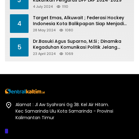
3
Kukuhkan Pengurus DPP LAP 2024-2029
4 July 2024
1110
Target Emas, Alkuwait ; Federasi Hockey
4
Indonesia Kota Balikpapan Siap Menjadi
Barometer Prestasi Di Kaltim
28 May 2024
1080
Dr.Basuki Agus Suparno, M.Si ; Dinamika
5
Kegaduhan Komunikasi Politik Jelang
Pesta Politik 2024
23 April 2024
1069
Alamat : Jl Aw Syahrani Gg 3B. Kel Air Hitam.
Kec Samarinda Ulu Kota Samarinda - Provinsi
Kalimantan Timur
Afiliasi :