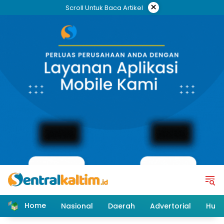
Skip
×
Scroll Untuk Baca Artikel
to
content
Home
Nasional
Daerah
Advertorial
Huk