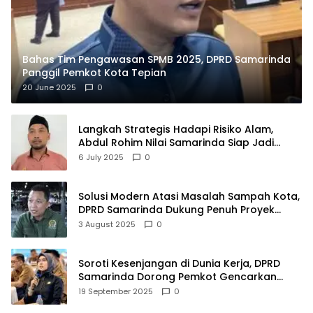
Bahas Tim Pengawasan SPMB 2025, DPRD Samarinda
Panggil Pemkot Kota Tepian
20 June 2025
0
Langkah Strategis Hadapi Risiko Alam,
Abdul Rohim Nilai Samarinda Siap Jadi
Pusat Logistik Bencana Kalimantan
6 July 2025
0
Solusi Modern Atasi Masalah Sampah Kota,
DPRD Samarinda Dukung Penuh Proyek
PLTSA
3 August 2025
0
Soroti Kesenjangan di Dunia Kerja, DPRD
Samarinda Dorong Pemkot Gencarkan
Pemberdayaan Perempuan
19 September 2025
0