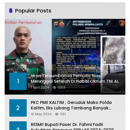
Popular Posts
Iwan Telaumbanua Pemuda Nias
1
Meninggal Setelah Di Habisi Oknum TNI AL
1 April 2024
1203
PKC PMII KALTIM ; Geruduk Mako Polda
2
Kaltim, Eks Lubang Tambang Banyak
Menelan Korban
16 May 2024
1161
RESMI! Bupati Paser Dr. Fahmi Fadli