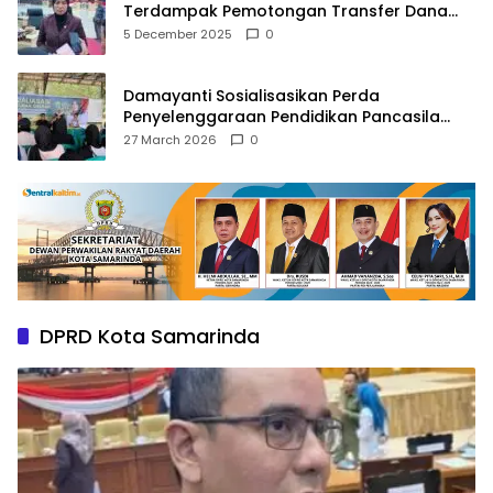
Terdampak Pemotongan Transfer Dana
Pusat
5 December 2025
0
Damayanti Sosialisasikan Perda
Penyelenggaraan Pendidikan Pancasila
dan Wawasan Kebangsaan
27 March 2026
0
DPRD Kota Samarinda