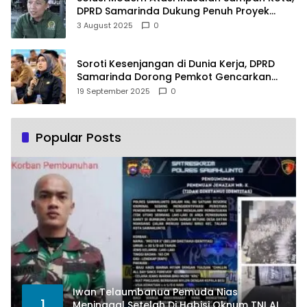
DPRD Samarinda Dukung Penuh Proyek
PLTSA
3 August 2025
0
Soroti Kesenjangan di Dunia Kerja, DPRD
Samarinda Dorong Pemkot Gencarkan
Pemberdayaan Perempuan
19 September 2025
0
Popular Posts
Iwan Telaumbanua Pemuda Nias
1
Meninggal Setelah Di Habisi Oknum TNI AL