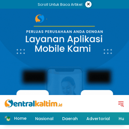
Skip
×
Scroll Untuk Baca Artikel
to
content
Home
Nasional
Daerah
Advertorial
Huk