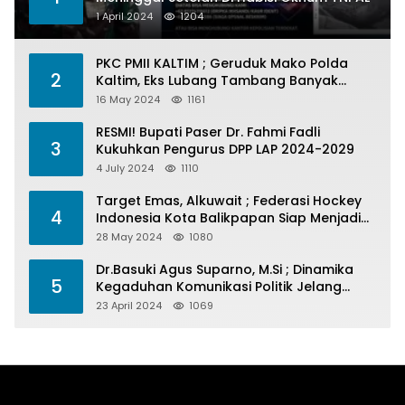
1 April 2024
1204
PKC PMII KALTIM ; Geruduk Mako Polda
2
Kaltim, Eks Lubang Tambang Banyak
Menelan Korban
16 May 2024
1161
RESMI! Bupati Paser Dr. Fahmi Fadli
3
Kukuhkan Pengurus DPP LAP 2024-2029
4 July 2024
1110
Target Emas, Alkuwait ; Federasi Hockey
4
Indonesia Kota Balikpapan Siap Menjadi
Barometer Prestasi Di Kaltim
28 May 2024
1080
Dr.Basuki Agus Suparno, M.Si ; Dinamika
5
Kegaduhan Komunikasi Politik Jelang
Pesta Politik 2024
23 April 2024
1069