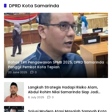
DPRD Kota Samarinda
Bahas Tim Pengawasan SPMB 2025, DPRD Samarinda
Panggil Pemkot Kota Tepian
20 June 2025
0
Langkah Strategis Hadapi Risiko Alam,
Abdul Rohim Nilai Samarinda Siap Jadi
Pusat Logistik Bencana Kalimantan
6 July 2025
0
Solusi Modern Atasi Masalah Sampah Kota,