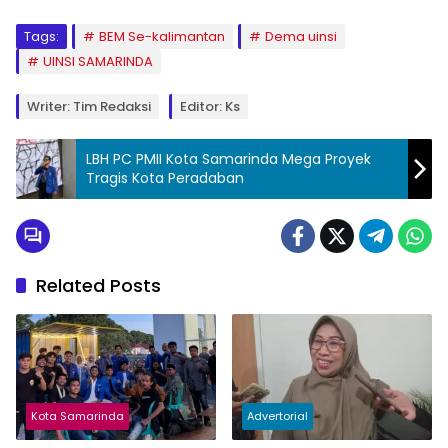
Tags:
BEM Se-kalimantan
Dema uinsi
UINSI SAMARINDA
Writer: Tim Redaksi
Editor: Ks
LBH PC PMII Kota Samarinda Mega Proyek
Tragis Kota Peradaban
Related Posts
Kota Samarinda
Advertorial