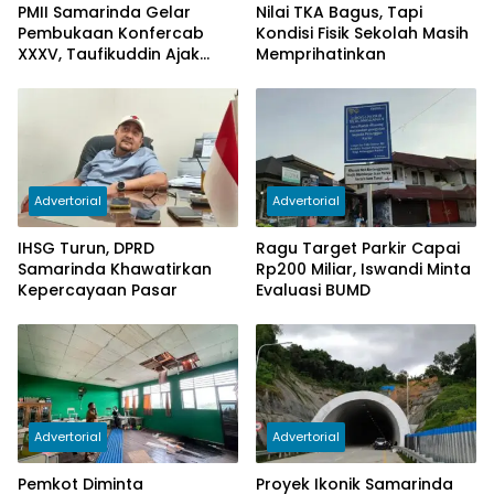
PMII Samarinda Gelar
Nilai TKA Bagus, Tapi
Pembukaan Konfercab
Kondisi Fisik Sekolah Masih
XXXV, Taufikuddin Ajak
Memprihatinkan
Seluruh Kader Perkuat
Persatuan
Advertorial
Advertorial
IHSG Turun, DPRD
Ragu Target Parkir Capai
Samarinda Khawatirkan
Rp200 Miliar, Iswandi Minta
Kepercayaan Pasar
Evaluasi BUMD
Advertorial
Advertorial
Pemkot Diminta
Proyek Ikonik Samarinda