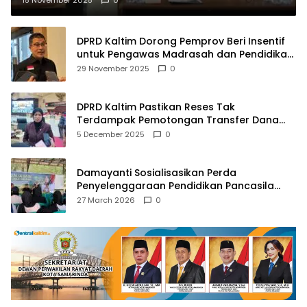
DPRD Kaltim Dorong Pemprov Beri Insentif
untuk Pengawas Madrasah dan Pendidikan
Agama
29 November 2025
0
DPRD Kaltim Pastikan Reses Tak
Terdampak Pemotongan Transfer Dana
Pusat
5 December 2025
0
Damayanti Sosialisasikan Perda
Penyelenggaraan Pendidikan Pancasila
dan Wawasan Kebangsaan
27 March 2026
0