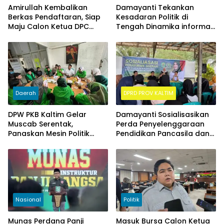
Amirullah Kembalikan
Damayanti Tekankan
Berkas Pendaftaran, Siap
Kesadaran Politik di
Maju Calon Ketua DPC
Tengah Dinamika informasi
Demokrat Kukar
PDD Ke-3
Daerah
DPRD PROV KALTIM
DPW PKB Kaltim Gelar
Damayanti Sosialisasikan
Muscab Serentak,
Perda Penyelenggaraan
Panaskan Mesin Politik
Pendidikan Pancasila dan
Menuju 2029
Wawasan Kebangsaan
Nasional
Politik
Munas Perdana Panji
Masuk Bursa Calon Ketua