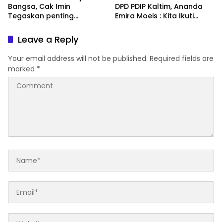
Bangsa, Cak Imin
DPD PDIP Kaltim, Ananda
Tegaskan penting
Emira Moeis : Kita Ikuti
konsolidasi pasukan Panji
Proses Internal Partai
Bangsa sebagai badan
Leave a Reply
otonom PKB
Your email address will not be published.
Required fields are
marked
*