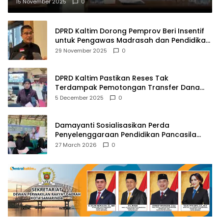
15 November 2025
0
DPRD Kaltim Dorong Pemprov Beri Insentif
untuk Pengawas Madrasah dan Pendidikan
Agama
29 November 2025
0
DPRD Kaltim Pastikan Reses Tak
Terdampak Pemotongan Transfer Dana
Pusat
5 December 2025
0
Damayanti Sosialisasikan Perda
Penyelenggaraan Pendidikan Pancasila
dan Wawasan Kebangsaan
27 March 2026
0