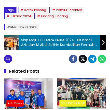
Tags:
Kotak kosong
Pemilu Serentak
Pilkada 2024
Undang-undang
Writer: Tim Redaksi
Siap Maju Di PEMIRA UNIBA 2024, Hijir Ismail
Azis dan M Abd. Solihin Kembalikan Formulir
Pendaftaran
Related Posts
Kab. Kukar
DPRD PROV KALTIM