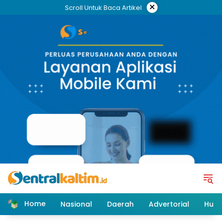
Skip
×
Scroll Untuk Baca Artikel
to
content
Home
Nasional
Daerah
Advertorial
Huk