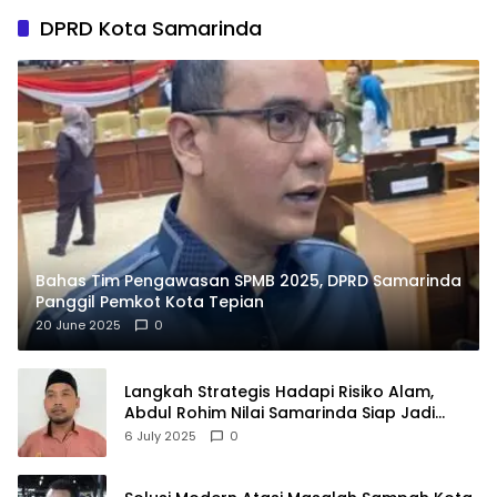
DPRD Kota Samarinda
Bahas Tim Pengawasan SPMB 2025, DPRD Samarinda
Panggil Pemkot Kota Tepian
20 June 2025
0
Langkah Strategis Hadapi Risiko Alam,
Abdul Rohim Nilai Samarinda Siap Jadi
Pusat Logistik Bencana Kalimantan
6 July 2025
0