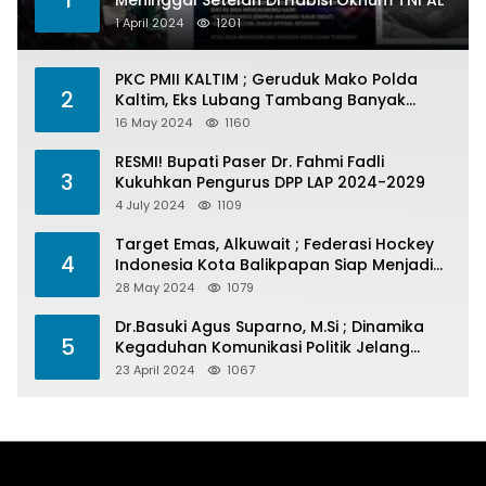
1
Meninggal Setelah Di Habisi Oknum TNI AL
1 April 2024
1201
PKC PMII KALTIM ; Geruduk Mako Polda
2
Kaltim, Eks Lubang Tambang Banyak
Menelan Korban
16 May 2024
1160
RESMI! Bupati Paser Dr. Fahmi Fadli
3
Kukuhkan Pengurus DPP LAP 2024-2029
4 July 2024
1109
Target Emas, Alkuwait ; Federasi Hockey
4
Indonesia Kota Balikpapan Siap Menjadi
Barometer Prestasi Di Kaltim
28 May 2024
1079
Dr.Basuki Agus Suparno, M.Si ; Dinamika
5
Kegaduhan Komunikasi Politik Jelang
Pesta Politik 2024
23 April 2024
1067