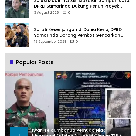
Solusi Modern Atasi Masalah Sampah Kota,
DPRD Samarinda Dukung Penuh Proyek
PLTSA
3 August 2025
0
Soroti Kesenjangan di Dunia Kerja, DPRD
Samarinda Dorong Pemkot Gencarkan
Pemberdayaan Perempuan
19 September 2025
0
Popular Posts
Iwan Telaumbanua Pemuda Nias