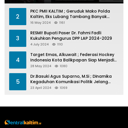
PKC PMII KALTIM ; Geruduk Mako Polda
2
Kaltim, Eks Lubang Tambang Banyak
Menelan Korban
16 May 2024
1161
RESMI! Bupati Paser Dr. Fahmi Fadli
3
Kukuhkan Pengurus DPP LAP 2024-2029
4 July 2024
1110
Target Emas, Alkuwait ; Federasi Hockey
4
Indonesia Kota Balikpapan Siap Menjadi
Barometer Prestasi Di Kaltim
28 May 2024
1080
Dr.Basuki Agus Suparno, M.Si ; Dinamika
5
Kegaduhan Komunikasi Politik Jelang
Pesta Politik 2024
23 April 2024
1069