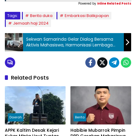
Powered by
Inline Related Posts
Tags:
Berita duka
Embarkasi Balikpapan
Jemaah haji 2024
Sekwan Samarinda Gelar Dialog Bersama
Aktivis Mahasiswa, Harmonisasi Lembaga
Birokrasi Dan Politik
Related Posts
Daerah
Berita
APPK Kaltim Desak Kejari
Habibie Mubarrok Pimpin
Kukar Minta Usut Tuntas
DPD Gerakan Mahasiswa