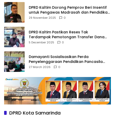
DPRD Kaltim Dorong Pemprov Beri Insentif
untuk Pengawas Madrasah dan Pendidikan
Agama
29 November 2025
0
DPRD Kaltim Pastikan Reses Tak
Terdampak Pemotongan Transfer Dana
Pusat
5 December 2025
0
Damayanti Sosialisasikan Perda
Penyelenggaraan Pendidikan Pancasila
dan Wawasan Kebangsaan
27 March 2026
0
DPRD Kota Samarinda