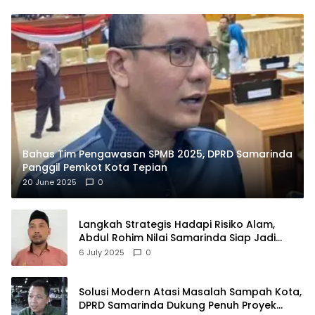
Bahas Tim Pengawasan SPMB 2025, DPRD Samarinda
Panggil Pemkot Kota Tepian
20 June 2025
0
Langkah Strategis Hadapi Risiko Alam,
Abdul Rohim Nilai Samarinda Siap Jadi
Pusat Logistik Bencana Kalimantan
6 July 2025
0
Solusi Modern Atasi Masalah Sampah Kota,
DPRD Samarinda Dukung Penuh Proyek