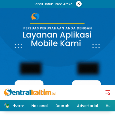
Skip
×
Scroll Untuk Baca Artikel
to
content
Home
Nasional
Daerah
Advertorial
Huk