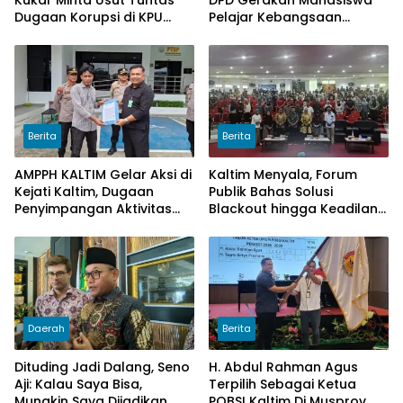
Dugaan Korupsi di KPU
Pelajar Kebangsaan
Kukar pada penggunaan
Kalimantan Timur.
Dana Hibah PSU Kukar
Tahun 2025
Berita
Berita
AMPPH KALTIM Gelar Aksi di
Kaltim Menyala, Forum
Kejati Kaltim, Dugaan
Publik Bahas Solusi
Penyimpangan Aktivitas
Blackout hingga Keadilan
Bongkar Muat Cangkang
Tarif Listrik di Pelosok Desa
Sawit di Logpond Tubaan
Daerah
Berita
Dituding Jadi Dalang, Seno
H. Abdul Rahman Agus
Aji: Kalau Saya Bisa,
Terpilih Sebagai Ketua
Mungkin Saya Dijadikan
POBSI Kaltim Di Musprov,