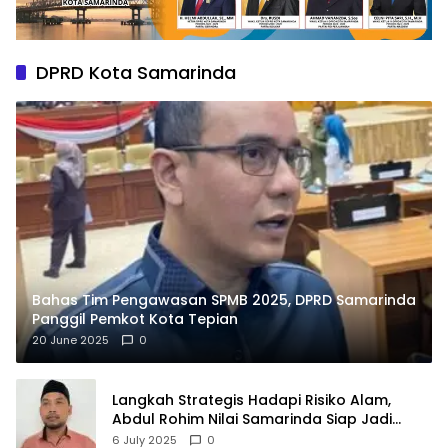
DPRD Kota Samarinda
Bahas Tim Pengawasan SPMB 2025, DPRD Samarinda
Panggil Pemkot Kota Tepian
20 June 2025
0
Langkah Strategis Hadapi Risiko Alam,
Abdul Rohim Nilai Samarinda Siap Jadi
Pusat Logistik Bencana Kalimantan
6 July 2025
0