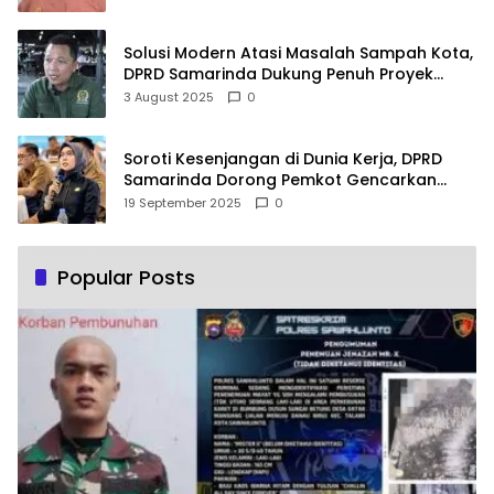
Solusi Modern Atasi Masalah Sampah Kota,
DPRD Samarinda Dukung Penuh Proyek
PLTSA
3 August 2025
0
Soroti Kesenjangan di Dunia Kerja, DPRD
Samarinda Dorong Pemkot Gencarkan
Pemberdayaan Perempuan
19 September 2025
0
Popular Posts