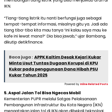
membangun tiang listrik yang bisa menjawab arah di
IKN.
“Tiang-tiang listrik itu nanti berfungsi juga sebagai
tempat-tempat informasi, misalnya gitu ya. Jadi ada
tiang tiba-tiba kita mau tanya ‘Ini kalau saya mau ke
kafe ini lewat mana?’ Dia bisa jawab,” ujar Bambang,
dikutip detikfinance.
Baca juga :
APPK Kaltim Desak Kejari Kukar
Minta Usut Tuntas Dugaan Korupsi di KPU
Kukar pada penggunaan Dana Hibah PSU
Kukar Tahun 2025
Powered by
Inline Related Posts
5. Aspal Jalan Tol Bisa Ngecas Mobil
Kementerian PUPR melalui Satgas Pelaksanaan
Pembangunan Infrastruktur Ibu Kota Negara (IKN)
mengatakan jalan tol di IKN akan dibekali teknologi