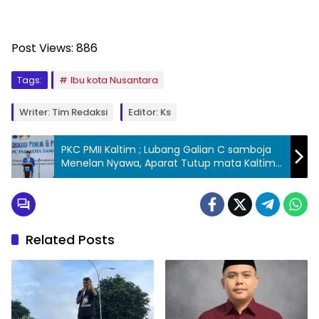
Post Views:
886
Tags:
Ibu kota Nusantara
Writer: Tim Redaksi
Editor: Ks
PKC PMII Kaltim ; Lubang Galian C samboja
Menelan Nyawa, Aparat Tutup mata Kaltim
berduka
Related Posts