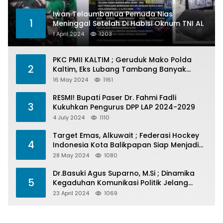
Iwan Telaumbanua Pemuda Nias
1
Meninggal Setelah Di Habisi Oknum TNI AL
1 April 2024
1203
PKC PMII KALTIM ; Geruduk Mako Polda
2
Kaltim, Eks Lubang Tambang Banyak
Menelan Korban
16 May 2024
1161
RESMI! Bupati Paser Dr. Fahmi Fadli
3
Kukuhkan Pengurus DPP LAP 2024-2029
4 July 2024
1110
Target Emas, Alkuwait ; Federasi Hockey
4
Indonesia Kota Balikpapan Siap Menjadi
Barometer Prestasi Di Kaltim
28 May 2024
1080
Dr.Basuki Agus Suparno, M.Si ; Dinamika
5
Kegaduhan Komunikasi Politik Jelang
Pesta Politik 2024
23 April 2024
1069