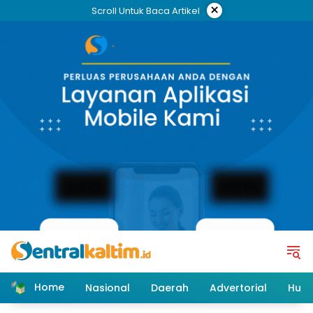
Skip
×
Scroll Untuk Baca Artikel
to
content
Home
Nasional
Daerah
Advertorial
Huk