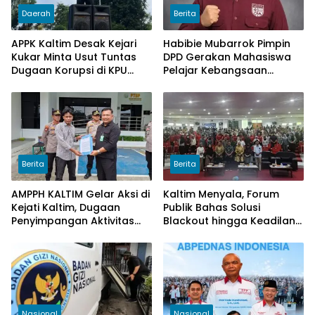
Daerah
Berita
APPK Kaltim Desak Kejari
Habibie Mubarrok Pimpin
Kukar Minta Usut Tuntas
DPD Gerakan Mahasiswa
Dugaan Korupsi di KPU
Pelajar Kebangsaan
Kukar pada penggunaan
Kalimantan Timur.
Dana Hibah PSU Kukar
Tahun 2025
Berita
Berita
AMPPH KALTIM Gelar Aksi di
Kaltim Menyala, Forum
Kejati Kaltim, Dugaan
Publik Bahas Solusi
Penyimpangan Aktivitas
Blackout hingga Keadilan
Bongkar Muat Cangkang
Tarif Listrik di Pelosok Desa
Sawit di Logpond Tubaan
Nasional
Nasional