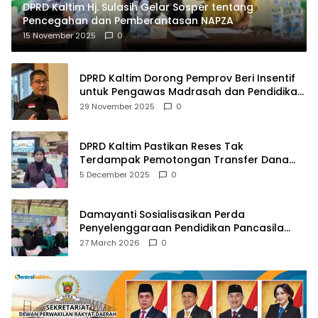
DPRD Kaltim Hj. Sulasih Gelar Sosper tentang
Pencegahan dan Pemberantasan NAPZA
15 November 2025
0
DPRD Kaltim Dorong Pemprov Beri Insentif
untuk Pengawas Madrasah dan Pendidikan
Agama
29 November 2025
0
DPRD Kaltim Pastikan Reses Tak
Terdampak Pemotongan Transfer Dana
Pusat
5 December 2025
0
Damayanti Sosialisasikan Perda
Penyelenggaraan Pendidikan Pancasila
dan Wawasan Kebangsaan
27 March 2026
0