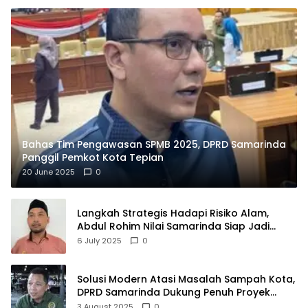
Bahas Tim Pengawasan SPMB 2025, DPRD Samarinda
Panggil Pemkot Kota Tepian
20 June 2025
0
Langkah Strategis Hadapi Risiko Alam,
Abdul Rohim Nilai Samarinda Siap Jadi
Pusat Logistik Bencana Kalimantan
6 July 2025
0
Solusi Modern Atasi Masalah Sampah Kota,
DPRD Samarinda Dukung Penuh Proyek
PLTSA
3 August 2025
0