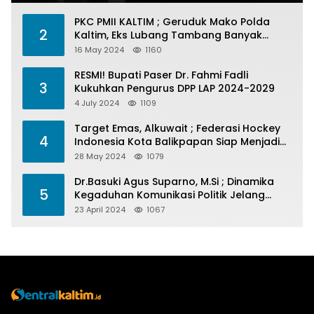
PKC PMII KALTIM ; Geruduk Mako Polda
2
Kaltim, Eks Lubang Tambang Banyak
Menelan Korban
16 May 2024
1160
RESMI! Bupati Paser Dr. Fahmi Fadli
3
Kukuhkan Pengurus DPP LAP 2024-2029
4 July 2024
1109
Target Emas, Alkuwait ; Federasi Hockey
4
Indonesia Kota Balikpapan Siap Menjadi
Barometer Prestasi Di Kaltim
28 May 2024
1079
Dr.Basuki Agus Suparno, M.Si ; Dinamika
5
Kegaduhan Komunikasi Politik Jelang
Pesta Politik 2024
23 April 2024
1067