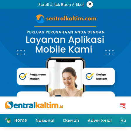
Skip
×
Scroll Untuk Baca Artikel
to
content
Home
Nasional
Daerah
Advertorial
Huk