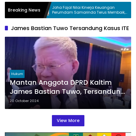
Joha Fajal Nilai Kinerja Keuangan
DPRD 
Breaking News
uruh
Perumdam Samarinda Terus Membaik,
Pasuka
Ketergantungan pada Subsidi Berkurang
James Bastian Tuwo Tersandung Kasus ITE
Hukum
Mantan Anggota DPRD Kaltim
James Bastian Tuwo, Tersandung
Kasus ITE Dan Ditahan Di Rutan
20 October 2024
Samarinda
View More