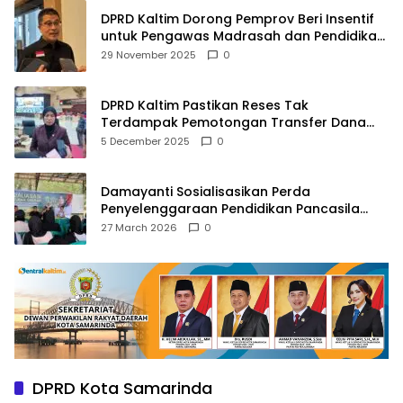
DPRD Kaltim Dorong Pemprov Beri Insentif
untuk Pengawas Madrasah dan Pendidikan
Agama
29 November 2025
0
DPRD Kaltim Pastikan Reses Tak
Terdampak Pemotongan Transfer Dana
Pusat
5 December 2025
0
Damayanti Sosialisasikan Perda
Penyelenggaraan Pendidikan Pancasila
dan Wawasan Kebangsaan
27 March 2026
0
DPRD Kota Samarinda