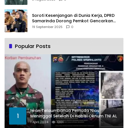
Soroti Kesenjangan di Dunia Kerja, DPRD
Samarinda Dorong Pemkot Gencarkan
Pemberdayaan Perempuan
19 September 2025
0
Popular Posts
Iwan Telaumbanua Pemuda Nias
1
Meninggal Setelah Di Habisi Oknum TNI AL
1 April 2024
1201