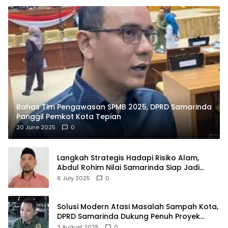
Bahas Tim Pengawasan SPMB 2025, DPRD Samarinda
Panggil Pemkot Kota Tepian
20 June 2025
0
Langkah Strategis Hadapi Risiko Alam,
Abdul Rohim Nilai Samarinda Siap Jadi
Pusat Logistik Bencana Kalimantan
6 July 2025
0
Solusi Modern Atasi Masalah Sampah Kota,
DPRD Samarinda Dukung Penuh Proyek
PLTSA
3 August 2025
0