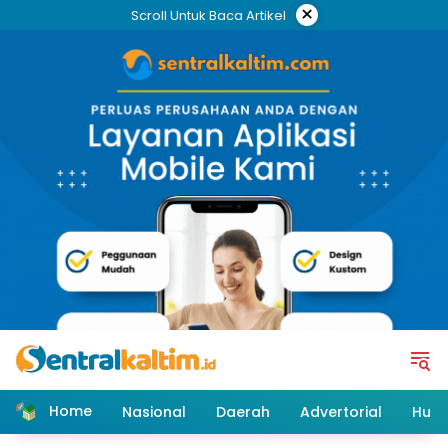
Skip
×
Scroll Untuk Baca Artikel
to
content
Home
Nasional
Daerah
Advertorial
Huk