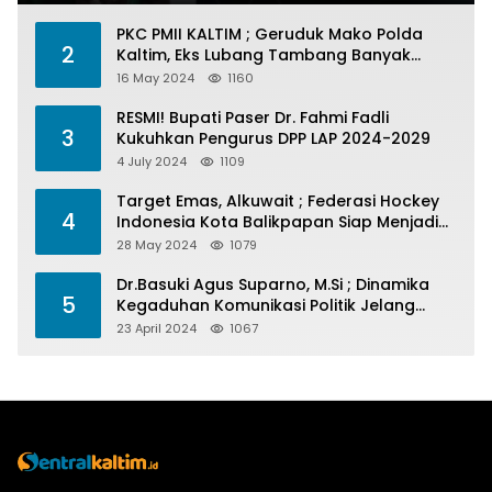
PKC PMII KALTIM ; Geruduk Mako Polda
2
Kaltim, Eks Lubang Tambang Banyak
Menelan Korban
16 May 2024
1160
RESMI! Bupati Paser Dr. Fahmi Fadli
3
Kukuhkan Pengurus DPP LAP 2024-2029
4 July 2024
1109
Target Emas, Alkuwait ; Federasi Hockey
4
Indonesia Kota Balikpapan Siap Menjadi
Barometer Prestasi Di Kaltim
28 May 2024
1079
Dr.Basuki Agus Suparno, M.Si ; Dinamika
5
Kegaduhan Komunikasi Politik Jelang
Pesta Politik 2024
23 April 2024
1067