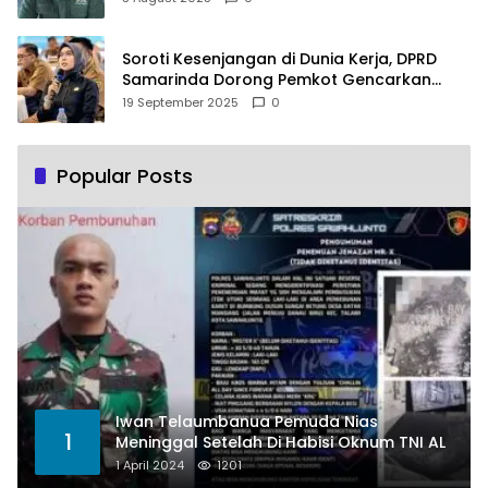
Soroti Kesenjangan di Dunia Kerja, DPRD
Samarinda Dorong Pemkot Gencarkan
Pemberdayaan Perempuan
19 September 2025
0
Popular Posts
Iwan Telaumbanua Pemuda Nias
1
Meninggal Setelah Di Habisi Oknum TNI AL
1 April 2024
1201