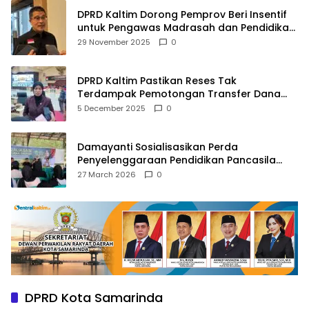
DPRD Kaltim Dorong Pemprov Beri Insentif
untuk Pengawas Madrasah dan Pendidikan
Agama
29 November 2025
0
DPRD Kaltim Pastikan Reses Tak
Terdampak Pemotongan Transfer Dana
Pusat
5 December 2025
0
Damayanti Sosialisasikan Perda
Penyelenggaraan Pendidikan Pancasila
dan Wawasan Kebangsaan
27 March 2026
0
DPRD Kota Samarinda