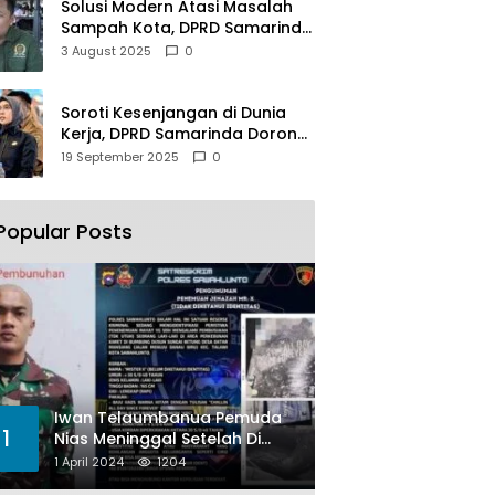
Solusi Modern Atasi Masalah
Sampah Kota, DPRD Samarinda
Dukung Penuh Proyek PLTSA
3 August 2025
0
Soroti Kesenjangan di Dunia
Kerja, DPRD Samarinda Dorong
Pemkot Gencarkan
19 September 2025
0
Pemberdayaan Perempuan
Popular Posts
Iwan Telaumbanua Pemuda
1
Nias Meninggal Setelah Di
Habisi Oknum TNI AL
1 April 2024
1204