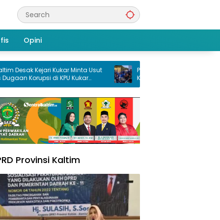
fis
Opini
k Kejari Kukar Minta Usut
PMII Samarinda Gelar Pembukaan
orupsi di KPU Kukar
Konfercab XXXV, Taufikuddin Ajak Sel
an Dana Hibah PSU
Kader Perkuat Persatuan
25
RD Provinsi Kaltim