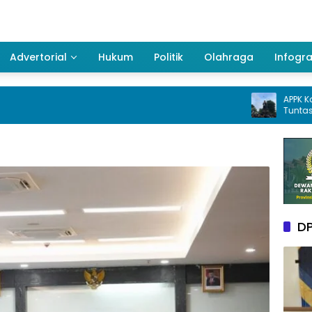
Advertorial
Hukum
Politik
Olahraga
Infogra
APPK Kaltim Desa
Tuntas Dugaan K
pada pengguna
Kukar Tahun 20
DP