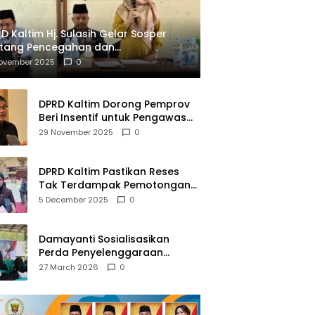
D Kaltim Hj. Sulasih Gelar Sosper
ntang Pencegahan dan
mberantasan NAPZA
November 2025
0
DPRD Kaltim Dorong Pemprov
Beri Insentif untuk Pengawas
Madrasah dan Pendidikan
29 November 2025
0
Agama
DPRD Kaltim Pastikan Reses
Tak Terdampak Pemotongan
Transfer Dana Pusat
5 December 2025
0
Damayanti Sosialisasikan
Perda Penyelenggaraan
Pendidikan Pancasila dan
27 March 2026
0
Wawasan Kebangsaan