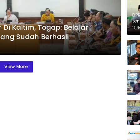
DPR
te
Di Kaltim, Togap: Belajar
Pe
15 
ang Sudah Berhasil
View More