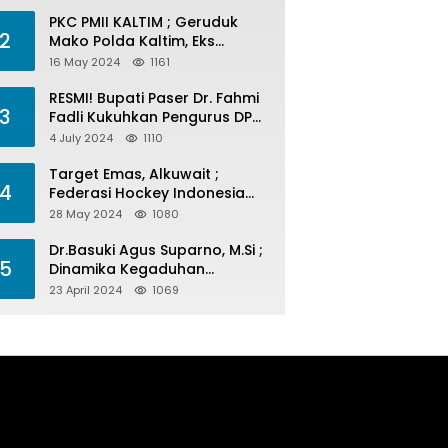
PKC PMII KALTIM ; Geruduk
2
Mako Polda Kaltim, Eks
Lubang Tambang Banyak
16 May 2024
1161
Menelan Korban
RESMI! Bupati Paser Dr. Fahmi
3
Fadli Kukuhkan Pengurus DPP
LAP 2024-2029
4 July 2024
1110
Target Emas, Alkuwait ;
4
Federasi Hockey Indonesia
Kota Balikpapan Siap Menjadi
28 May 2024
1080
Barometer Prestasi Di Kaltim
Dr.Basuki Agus Suparno, M.Si ;
5
Dinamika Kegaduhan
Komunikasi Politik Jelang
23 April 2024
1069
Pesta Politik 2024