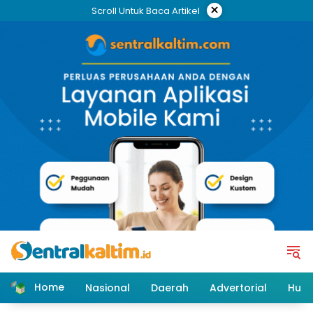
Skip
×
Scroll Untuk Baca Artikel
to
content
Home
Nasional
Daerah
Advertorial
Huk