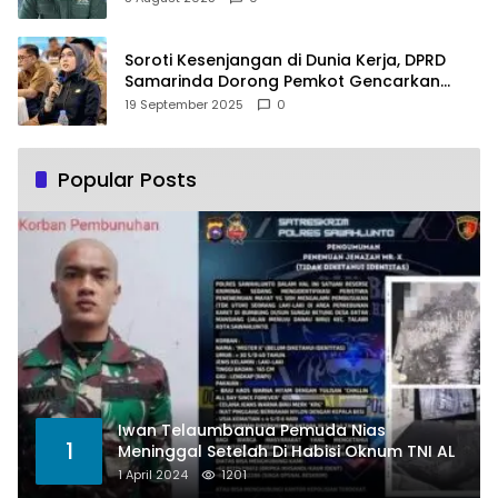
Soroti Kesenjangan di Dunia Kerja, DPRD
Samarinda Dorong Pemkot Gencarkan
Pemberdayaan Perempuan
19 September 2025
0
Popular Posts
Iwan Telaumbanua Pemuda Nias
1
Meninggal Setelah Di Habisi Oknum TNI AL
1 April 2024
1201