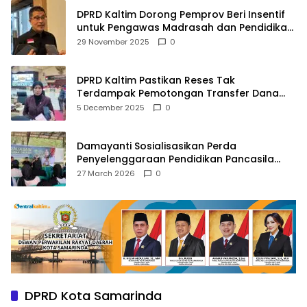
DPRD Kaltim Dorong Pemprov Beri Insentif
untuk Pengawas Madrasah dan Pendidikan
Agama
29 November 2025
0
DPRD Kaltim Pastikan Reses Tak
Terdampak Pemotongan Transfer Dana
Pusat
5 December 2025
0
Damayanti Sosialisasikan Perda
Penyelenggaraan Pendidikan Pancasila
dan Wawasan Kebangsaan
27 March 2026
0
DPRD Kota Samarinda