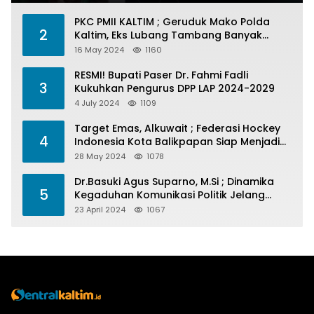
PKC PMII KALTIM ; Geruduk Mako Polda
2
Kaltim, Eks Lubang Tambang Banyak
Menelan Korban
16 May 2024
1160
RESMI! Bupati Paser Dr. Fahmi Fadli
3
Kukuhkan Pengurus DPP LAP 2024-2029
4 July 2024
1109
Target Emas, Alkuwait ; Federasi Hockey
4
Indonesia Kota Balikpapan Siap Menjadi
Barometer Prestasi Di Kaltim
28 May 2024
1078
Dr.Basuki Agus Suparno, M.Si ; Dinamika
5
Kegaduhan Komunikasi Politik Jelang
Pesta Politik 2024
23 April 2024
1067