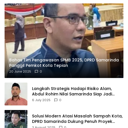
Bahas Tim Pengawasan SPMB 2025, DPRD Samarinda
Panggil Pemkot Kota Tepian
20 June 2025
0
Langkah Strategis Hadapi Risiko Alam,
Abdul Rohim Nilai Samarinda Siap Jadi
Pusat Logistik Bencana Kalimantan
6 July 2025
0
Solusi Modern Atasi Masalah Sampah Kota,
DPRD Samarinda Dukung Penuh Proyek
PLTSA
3 August 2025
0