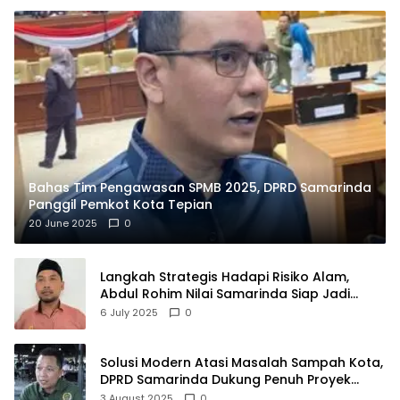
Bahas Tim Pengawasan SPMB 2025, DPRD Samarinda
Panggil Pemkot Kota Tepian
20 June 2025
0
Langkah Strategis Hadapi Risiko Alam,
Abdul Rohim Nilai Samarinda Siap Jadi
Pusat Logistik Bencana Kalimantan
6 July 2025
0
Solusi Modern Atasi Masalah Sampah Kota,
DPRD Samarinda Dukung Penuh Proyek
PLTSA
3 August 2025
0