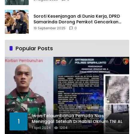
Soroti Kesenjangan di Dunia Kerja, DPRD
Samarinda Dorong Pemkot Gencarkan
Pemberdayaan Perempuan
19 September 2025
0
Popular Posts
Iwan Telaumbanua Pemuda Nias
1
Meninggal Setelah Di Habisi Oknum TNI AL
1 April 2024
1204