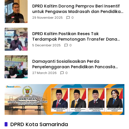
DPRD Kaltim Dorong Pemprov Beri Insentif
untuk Pengawas Madrasah dan Pendidikan
Agama
29 November 2025
0
DPRD Kaltim Pastikan Reses Tak
Terdampak Pemotongan Transfer Dana
Pusat
5 December 2025
0
Damayanti Sosialisasikan Perda
Penyelenggaraan Pendidikan Pancasila
dan Wawasan Kebangsaan
27 March 2026
0
DPRD Kota Samarinda