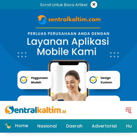
Skip
×
Scroll Untuk Baca Artikel
to
content
Home
Nasional
Daerah
Advertorial
Huk