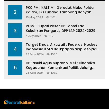
PKC PMII KALTIM ; Geruduk Mako Polda
2
Kaltim, Eks Lubang Tambang Banyak
Menelan Korban
16 May 2024
1161
RESMI! Bupati Paser Dr. Fahmi Fadli
3
Kukuhkan Pengurus DPP LAP 2024-2029
4 July 2024
1110
Target Emas, Alkuwait ; Federasi Hockey
4
Indonesia Kota Balikpapan Siap Menjadi
Barometer Prestasi Di Kaltim
28 May 2024
1080
Dr.Basuki Agus Suparno, M.Si ; Dinamika
5
Kegaduhan Komunikasi Politik Jelang
Pesta Politik 2024
23 April 2024
1069