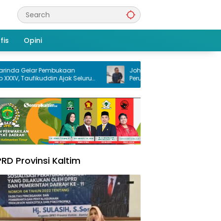
fis
Opini
elar Pembukaan
Joha Fajal Nilai Kinerja Keuangan
ufikuddin Ajak Seluruh
Perumdam Samarinda Terus Membaik,
satuan
Ketergantungan pada Subsidi Berkura
RD Provinsi Kaltim