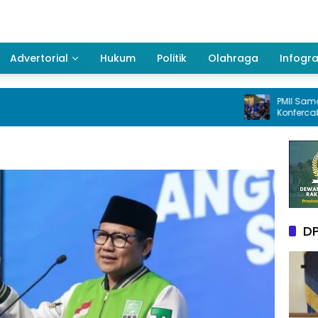
Advertorial
Hukum
Politik
Olahraga
Infogra
PMII Samarinda G
Konfercab XXXV, Ta
Kader Perkuat Per
DP