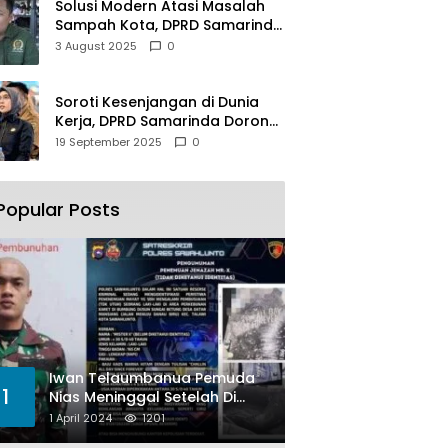
Solusi Modern Atasi Masalah
Sampah Kota, DPRD Samarinda
Dukung Penuh Proyek PLTSA
3 August 2025
0
Soroti Kesenjangan di Dunia
Kerja, DPRD Samarinda Dorong
Pemkot Gencarkan
19 September 2025
0
Pemberdayaan Perempuan
Popular Posts
Iwan Telaumbanua Pemuda
1
Nias Meninggal Setelah Di
Habisi Oknum TNI AL
1 April 2024
1201