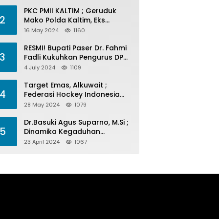
PKC PMII KALTIM ; Geruduk
2
Mako Polda Kaltim, Eks
Lubang Tambang Banyak
16 May 2024
1160
Menelan Korban
RESMI! Bupati Paser Dr. Fahmi
3
Fadli Kukuhkan Pengurus DPP
LAP 2024-2029
4 July 2024
1109
Target Emas, Alkuwait ;
4
Federasi Hockey Indonesia
Kota Balikpapan Siap Menjadi
28 May 2024
1079
Barometer Prestasi Di Kaltim
Dr.Basuki Agus Suparno, M.Si ;
5
Dinamika Kegaduhan
Komunikasi Politik Jelang
23 April 2024
1067
Pesta Politik 2024