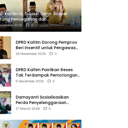
D Kaltim Hj. Sulasih Gelar Sosper
ntang Pencegahan dan
mberantasan NAPZA
November 2025
0
DPRD Kaltim Dorong Pemprov
Beri Insentif untuk Pengawas
Madrasah dan Pendidikan
29 November 2025
0
Agama
DPRD Kaltim Pastikan Reses
Tak Terdampak Pemotongan
Transfer Dana Pusat
5 December 2025
0
Damayanti Sosialisasikan
Perda Penyelenggaraan
Pendidikan Pancasila dan
27 March 2026
0
Wawasan Kebangsaan