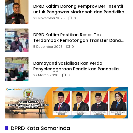
DPRD Kaltim Dorong Pemprov Beri Insentif
untuk Pengawas Madrasah dan Pendidikan
Agama
29 November 2025
0
DPRD Kaltim Pastikan Reses Tak
Terdampak Pemotongan Transfer Dana
Pusat
5 December 2025
0
Damayanti Sosialisasikan Perda
Penyelenggaraan Pendidikan Pancasila
dan Wawasan Kebangsaan
27 March 2026
0
DPRD Kota Samarinda