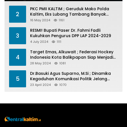
PKC PMII KALTIM ; Geruduk Mako Polda
2
Kaltim, Eks Lubang Tambang Banyak
Menelan Korban
16 May 2024
1161
RESMI! Bupati Paser Dr. Fahmi Fadli
3
Kukuhkan Pengurus DPP LAP 2024-2029
4 July 2024
1111
Target Emas, Alkuwait ; Federasi Hockey
4
Indonesia Kota Balikpapan Siap Menjadi
Barometer Prestasi Di Kaltim
28 May 2024
1081
Dr.Basuki Agus Suparno, M.Si ; Dinamika
5
Kegaduhan Komunikasi Politik Jelang
Pesta Politik 2024
23 April 2024
1070