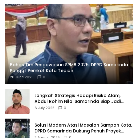
Bahas Tim Pengawasan SPMB 2025, DPRD Samarinda
Panggil Pemkot Kota Tepian
20 June 2025
0
Langkah Strategis Hadapi Risiko Alam,
Abdul Rohim Nilai Samarinda Siap Jadi
Pusat Logistik Bencana Kalimantan
6 July 2025
0
Solusi Modern Atasi Masalah Sampah Kota,
DPRD Samarinda Dukung Penuh Proyek
PLTSA
3 August 2025
0