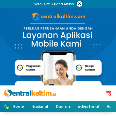
Skip
×
Scroll Untuk Baca Artikel
to
content
Home
Nasional
Daerah
Advertorial
Huk