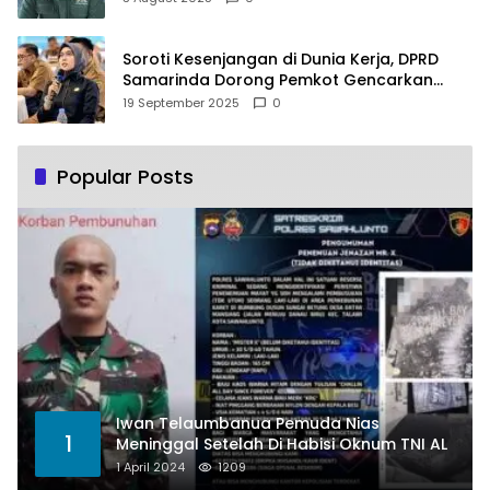
Soroti Kesenjangan di Dunia Kerja, DPRD
Samarinda Dorong Pemkot Gencarkan
Pemberdayaan Perempuan
19 September 2025
0
Popular Posts
Iwan Telaumbanua Pemuda Nias
1
Meninggal Setelah Di Habisi Oknum TNI AL
1 April 2024
1209