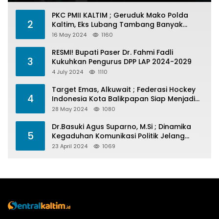
PKC PMII KALTIM ; Geruduk Mako Polda
2
Kaltim, Eks Lubang Tambang Banyak
Menelan Korban
16 May 2024
1160
RESMI! Bupati Paser Dr. Fahmi Fadli
3
Kukuhkan Pengurus DPP LAP 2024-2029
4 July 2024
1110
Target Emas, Alkuwait ; Federasi Hockey
4
Indonesia Kota Balikpapan Siap Menjadi
Barometer Prestasi Di Kaltim
28 May 2024
1080
Dr.Basuki Agus Suparno, M.Si ; Dinamika
5
Kegaduhan Komunikasi Politik Jelang
Pesta Politik 2024
23 April 2024
1069