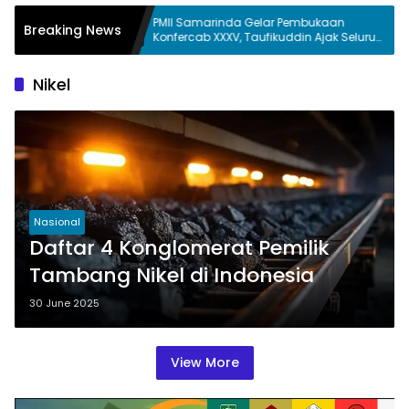
sut
PMII Samarinda Gelar Pembukaan
Joha Fa
Breaking News
Konfercab XXXV, Taufikuddin Ajak Seluruh
Perumd
Kader Perkuat Persatuan
Keterg
Nikel
Nasional
Daftar 4 Konglomerat Pemilik
Tambang Nikel di Indonesia
30 June 2025
View More