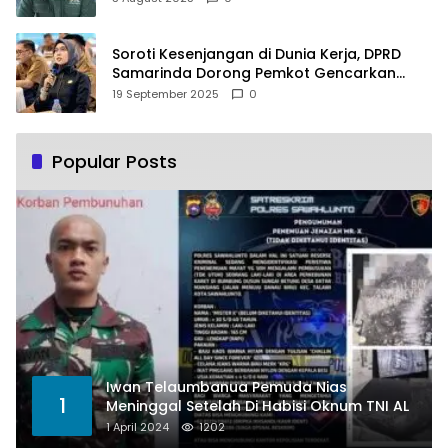
Soroti Kesenjangan di Dunia Kerja, DPRD
Samarinda Dorong Pemkot Gencarkan
Pemberdayaan Perempuan
19 September 2025
0
Popular Posts
Iwan Telaumbanua Pemuda Nias
1
Meninggal Setelah Di Habisi Oknum TNI AL
1 April 2024
1202