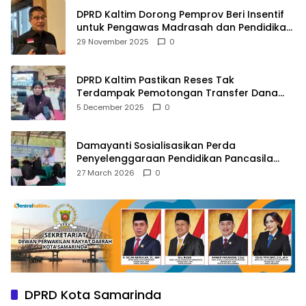
DPRD Kaltim Dorong Pemprov Beri Insentif
untuk Pengawas Madrasah dan Pendidikan
Agama
29 November 2025
0
DPRD Kaltim Pastikan Reses Tak
Terdampak Pemotongan Transfer Dana
Pusat
5 December 2025
0
Damayanti Sosialisasikan Perda
Penyelenggaraan Pendidikan Pancasila
dan Wawasan Kebangsaan
27 March 2026
0
DPRD Kota Samarinda