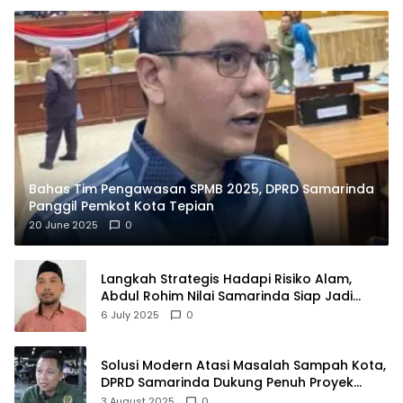
Bahas Tim Pengawasan SPMB 2025, DPRD Samarinda
Panggil Pemkot Kota Tepian
20 June 2025
0
Langkah Strategis Hadapi Risiko Alam,
Abdul Rohim Nilai Samarinda Siap Jadi
Pusat Logistik Bencana Kalimantan
6 July 2025
0
Solusi Modern Atasi Masalah Sampah Kota,
DPRD Samarinda Dukung Penuh Proyek
PLTSA
3 August 2025
0