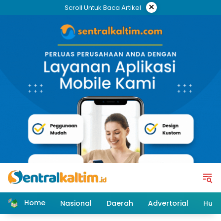
Skip
×
Scroll Untuk Baca Artikel
to
content
Home
Nasional
Daerah
Advertorial
Huk