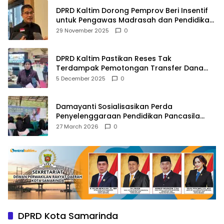
DPRD Kaltim Dorong Pemprov Beri Insentif
untuk Pengawas Madrasah dan Pendidikan
Agama
29 November 2025
0
DPRD Kaltim Pastikan Reses Tak
Terdampak Pemotongan Transfer Dana
Pusat
5 December 2025
0
Damayanti Sosialisasikan Perda
Penyelenggaraan Pendidikan Pancasila
dan Wawasan Kebangsaan
27 March 2026
0
DPRD Kota Samarinda