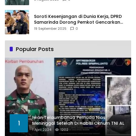
Soroti Kesenjangan di Dunia Kerja, DPRD
Samarinda Dorong Pemkot Gencarkan
Pemberdayaan Perempuan
19 September 2025
0
Popular Posts
Iwan Telaumbanua Pemuda Nias
1
Meninggal Setelah Di Habisi Oknum TNI AL
1 April 2024
1202