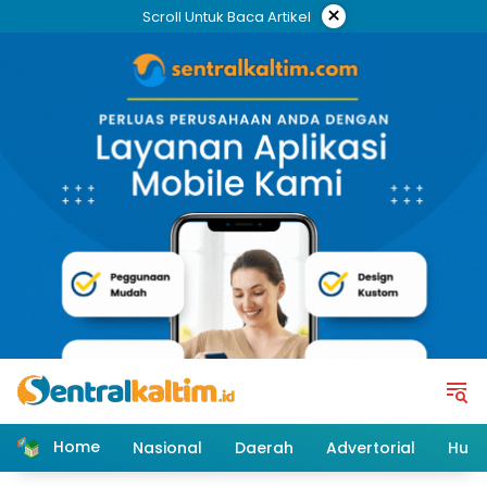
Skip
×
Scroll Untuk Baca Artikel
to
content
Home
Nasional
Daerah
Advertorial
Huk