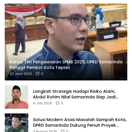
Bahas Tim Pengawasan SPMB 2025, DPRD Samarinda
Panggil Pemkot Kota Tepian
20 June 2025
0
Langkah Strategis Hadapi Risiko Alam,
Abdul Rohim Nilai Samarinda Siap Jadi
Pusat Logistik Bencana Kalimantan
6 July 2025
0
Solusi Modern Atasi Masalah Sampah Kota,
DPRD Samarinda Dukung Penuh Proyek
PLTSA
3 August 2025
0