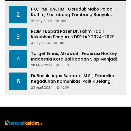
PKC PMII KALTIM ; Geruduk Mako Polda
2
Kaltim, Eks Lubang Tambang Banyak
Menelan Korban
16 May 2024
1160
RESMI! Bupati Paser Dr. Fahmi Fadli
3
Kukuhkan Pengurus DPP LAP 2024-2029
4 July 2024
1110
Target Emas, Alkuwait ; Federasi Hockey
4
Indonesia Kota Balikpapan Siap Menjadi
Barometer Prestasi Di Kaltim
28 May 2024
1080
Dr.Basuki Agus Suparno, M.Si ; Dinamika
5
Kegaduhan Komunikasi Politik Jelang
Pesta Politik 2024
23 April 2024
1069