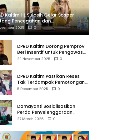
D Kaltim Hj. Sulasih Gelar Sosper
ntang Pencegahan dan
mberantasan NAPZA
November 2025
0
DPRD Kaltim Dorong Pemprov
Beri Insentif untuk Pengawas
Madrasah dan Pendidikan
29 November 2025
0
Agama
DPRD Kaltim Pastikan Reses
Tak Terdampak Pemotongan
Transfer Dana Pusat
5 December 2025
0
Damayanti Sosialisasikan
Perda Penyelenggaraan
Pendidikan Pancasila dan
27 March 2026
0
Wawasan Kebangsaan