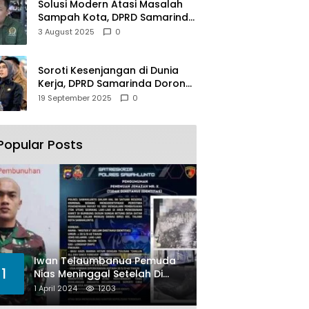
Solusi Modern Atasi Masalah
Sampah Kota, DPRD Samarinda
Dukung Penuh Proyek PLTSA
3 August 2025
0
Soroti Kesenjangan di Dunia
Kerja, DPRD Samarinda Dorong
Pemkot Gencarkan
19 September 2025
0
Pemberdayaan Perempuan
Popular Posts
Iwan Telaumbanua Pemuda
1
Nias Meninggal Setelah Di
Habisi Oknum TNI AL
1 April 2024
1203