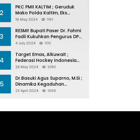
PKC PMII KALTIM ; Geruduk
2
Mako Polda Kaltim, Eks
Lubang Tambang Banyak
16 May 2024
1161
Menelan Korban
RESMI! Bupati Paser Dr. Fahmi
3
Fadli Kukuhkan Pengurus DPP
LAP 2024-2029
4 July 2024
1110
Target Emas, Alkuwait ;
4
Federasi Hockey Indonesia
Kota Balikpapan Siap Menjadi
28 May 2024
1080
Barometer Prestasi Di Kaltim
Dr.Basuki Agus Suparno, M.Si ;
5
Dinamika Kegaduhan
Komunikasi Politik Jelang
23 April 2024
1069
Pesta Politik 2024