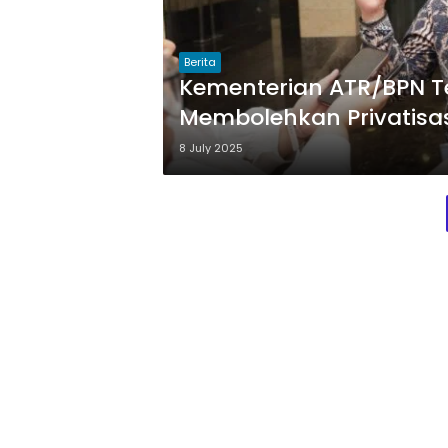
Berita
Kementerian ATR/BPN T
Membolehkan Privatisas
8 July 2025