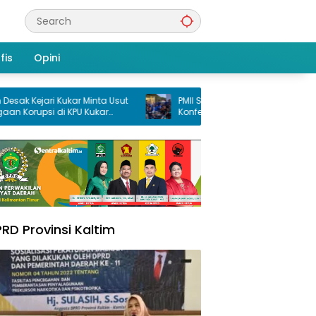
fis
Opini
ari Kukar Minta Usut
PMII Samarinda Gelar Pembukaan
si di KPU Kukar
Konfercab XXXV, Taufikuddin Ajak Seluruh
ana Hibah PSU
Kader Perkuat Persatuan
RD Provinsi Kaltim