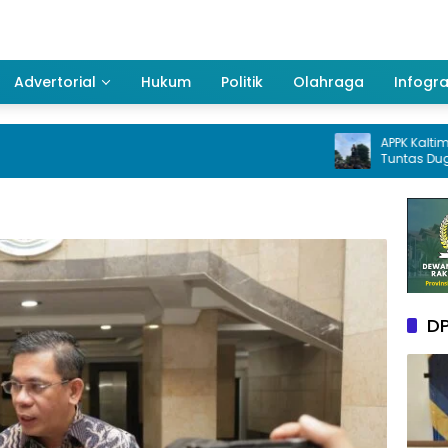
Advertorial
Hukum
Politik
Olahraga
Infogra
APPK Kaltim Desak Kej
Tuntas Dugaan Korup
pada penggunaan D
Kukar Tahun 2025
DP