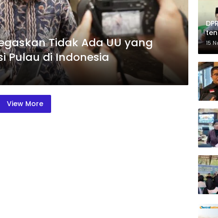
DPR
te
egaskan Tidak Ada UU yang
Pe
15 
i Pulau di Indonesia
View More