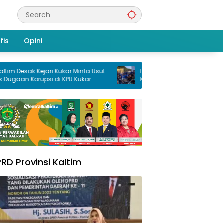
fis
Opini
k Kejari Kukar Minta Usut
PMII Samarinda Gelar Pembukaan
orupsi di KPU Kukar
Konfercab XXXV, Taufikuddin Ajak Se
an Dana Hibah PSU
Kader Perkuat Persatuan
25
RD Provinsi Kaltim