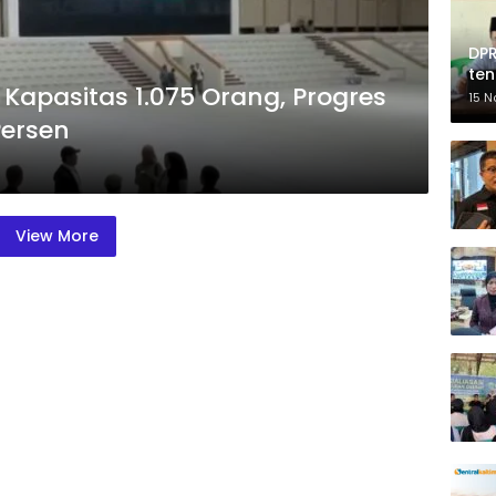
DPR
te
i Kapasitas 1.075 Orang, Progres
Pe
15 
Persen
View More