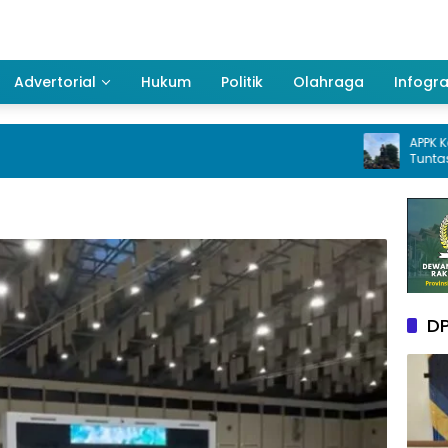
Advertorial
Hukum
Politik
Olahraga
Infogra
APPK Kaltim Desa
Tuntas Dugaan K
pada pengguna
Kukar Tahun 20
DP