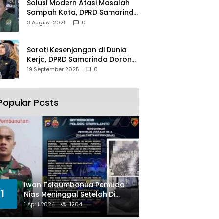
Solusi Modern Atasi Masalah
Sampah Kota, DPRD Samarinda
Dukung Penuh Proyek PLTSA
3 August 2025
0
Soroti Kesenjangan di Dunia
Kerja, DPRD Samarinda Dorong
Pemkot Gencarkan
19 September 2025
0
Pemberdayaan Perempuan
Popular Posts
Iwan Telaumbanua Pemuda
1
Nias Meninggal Setelah Di
Habisi Oknum TNI AL
1 April 2024
1204