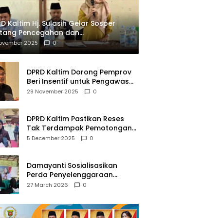
D Kaltim Hj. Sulasih Gelar Sosper
ntang Pencegahan dan
mberantasan NAPZA
November 2025
0
DPRD Kaltim Dorong Pemprov
Beri Insentif untuk Pengawas
Madrasah dan Pendidikan
29 November 2025
0
Agama
DPRD Kaltim Pastikan Reses
Tak Terdampak Pemotongan
Transfer Dana Pusat
5 December 2025
0
Damayanti Sosialisasikan
Perda Penyelenggaraan
Pendidikan Pancasila dan
27 March 2026
0
Wawasan Kebangsaan