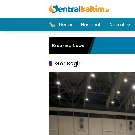
Skip
to
content
Home
Nasional
Daerah
Breaking News
Gor Segiri