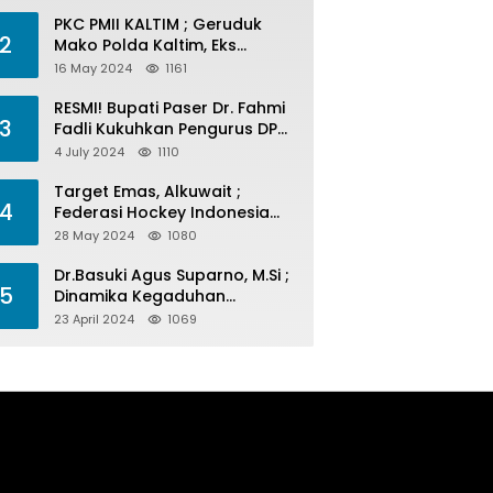
PKC PMII KALTIM ; Geruduk
2
Mako Polda Kaltim, Eks
Lubang Tambang Banyak
16 May 2024
1161
Menelan Korban
RESMI! Bupati Paser Dr. Fahmi
3
Fadli Kukuhkan Pengurus DPP
LAP 2024-2029
4 July 2024
1110
Target Emas, Alkuwait ;
4
Federasi Hockey Indonesia
Kota Balikpapan Siap Menjadi
28 May 2024
1080
Barometer Prestasi Di Kaltim
Dr.Basuki Agus Suparno, M.Si ;
5
Dinamika Kegaduhan
Komunikasi Politik Jelang
23 April 2024
1069
Pesta Politik 2024