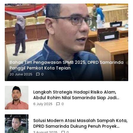
Bahas Tim Pengawasan SPMB 2025, DPRD Samarinda
Panggil Pemkot Kota Tepian
20 June 2025
0
Langkah Strategis Hadapi Risiko Alam,
Abdul Rohim Nilai Samarinda Siap Jadi
Pusat Logistik Bencana Kalimantan
6 July 2025
0
Solusi Modern Atasi Masalah Sampah Kota,
DPRD Samarinda Dukung Penuh Proyek
PLTSA
3 August 2025
0