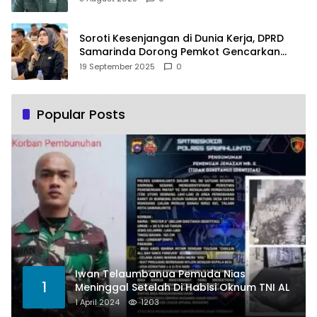
Soroti Kesenjangan di Dunia Kerja, DPRD
Samarinda Dorong Pemkot Gencarkan
Pemberdayaan Perempuan
19 September 2025
0
Popular Posts
Iwan Telaumbanua Pemuda Nias
1
Meninggal Setelah Di Habisi Oknum TNI AL
1 April 2024
1203