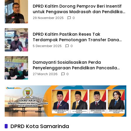
DPRD Kaltim Dorong Pemprov Beri Insentif
untuk Pengawas Madrasah dan Pendidikan
Agama
29 November 2025
0
DPRD Kaltim Pastikan Reses Tak
Terdampak Pemotongan Transfer Dana
Pusat
5 December 2025
0
Damayanti Sosialisasikan Perda
Penyelenggaraan Pendidikan Pancasila
dan Wawasan Kebangsaan
27 March 2026
0
DPRD Kota Samarinda