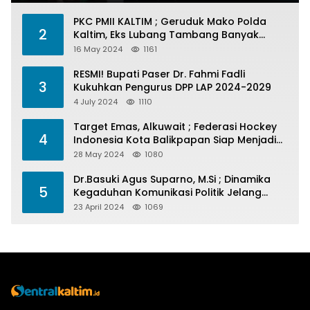
PKC PMII KALTIM ; Geruduk Mako Polda
2
Kaltim, Eks Lubang Tambang Banyak
Menelan Korban
16 May 2024
1161
RESMI! Bupati Paser Dr. Fahmi Fadli
3
Kukuhkan Pengurus DPP LAP 2024-2029
4 July 2024
1110
Target Emas, Alkuwait ; Federasi Hockey
4
Indonesia Kota Balikpapan Siap Menjadi
Barometer Prestasi Di Kaltim
28 May 2024
1080
Dr.Basuki Agus Suparno, M.Si ; Dinamika
5
Kegaduhan Komunikasi Politik Jelang
Pesta Politik 2024
23 April 2024
1069