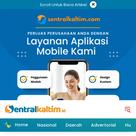
Skip
×
Scroll Untuk Baca Artikel
to
content
Home
Nasional
Daerah
Advertorial
Huk