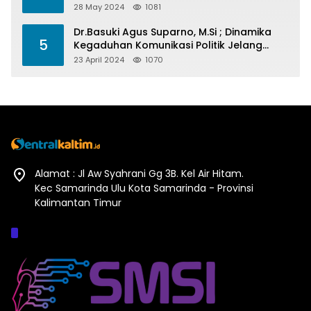
Barometer Prestasi Di Kaltim
28 May 2024
1081
Dr.Basuki Agus Suparno, M.Si ; Dinamika
5
Kegaduhan Komunikasi Politik Jelang
Pesta Politik 2024
23 April 2024
1070
Alamat : Jl Aw Syahrani Gg 3B. Kel Air Hitam.
Kec Samarinda Ulu Kota Samarinda - Provinsi
Kalimantan Timur
Afiliasi :