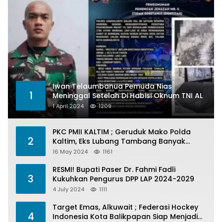
Iwan Telaumbanua Pemuda Nias
1
Meninggal Setelah Di Habisi Oknum TNI AL
1 April 2024
1209
PKC PMII KALTIM ; Geruduk Mako Polda
2
Kaltim, Eks Lubang Tambang Banyak
Menelan Korban
16 May 2024
1161
RESMI! Bupati Paser Dr. Fahmi Fadli
3
Kukuhkan Pengurus DPP LAP 2024-2029
4 July 2024
1111
Target Emas, Alkuwait ; Federasi Hockey
4
Indonesia Kota Balikpapan Siap Menjadi