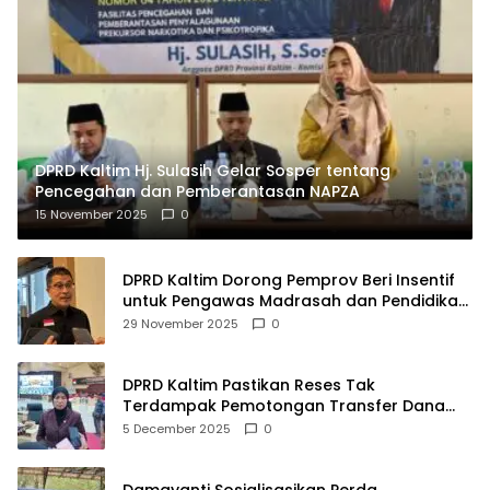
DPRD Kaltim Hj. Sulasih Gelar Sosper tentang
Pencegahan dan Pemberantasan NAPZA
15 November 2025
0
DPRD Kaltim Dorong Pemprov Beri Insentif
untuk Pengawas Madrasah dan Pendidikan
Agama
29 November 2025
0
DPRD Kaltim Pastikan Reses Tak
Terdampak Pemotongan Transfer Dana
Pusat
5 December 2025
0
Damayanti Sosialisasikan Perda