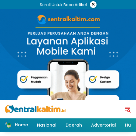
Skip
×
Scroll Untuk Baca Artikel
to
content
Home
Nasional
Daerah
Advertorial
Huk