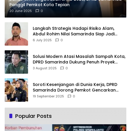
Panggil Pemkot Kota Tepian
20 June 2025
0
Langkah Strategis Hadapi Risiko Alam,
Abdul Rohim Nilai Samarinda Siap Jadi
Pusat Logistik Bencana Kalimantan
6 July 2025
0
Solusi Modern Atasi Masalah Sampah Kota,
DPRD Samarinda Dukung Penuh Proyek
PLTSA
3 August 2025
0
Soroti Kesenjangan di Dunia Kerja, DPRD
Samarinda Dorong Pemkot Gencarkan
Pemberdayaan Perempuan
19 September 2025
0
Popular Posts